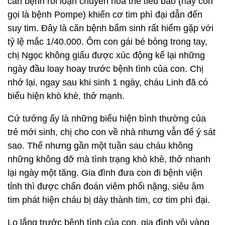
căn bệnh rối loạn chuyển hóa thể tiêu bào (hay còn
gọi là bệnh Pompe) khiến cơ tim phì đại dẫn đến
suy tim. Đây là căn bệnh bẩm sinh rất hiếm gặp với
tỷ lệ mắc 1/40.000. Ôm con gái bé bỏng trong tay,
chị Ngọc không giấu được xúc động kể lại những
ngày đầu loay hoay trước bệnh tình của con. Chị
nhớ lại, ngay sau khi sinh 1 ngày, cháu Linh đã có
biểu hiện khò khè, thở mạnh.
Cứ tưởng ấy là những biểu hiện bình thường của
trẻ mới sinh, chị cho con về nhà nhưng vẫn để ý sát
sao. Thế nhưng gần một tuần sau cháu không
những không đỡ mà tình trạng khò khè, thở nhanh
lại ngày một tăng. Gia đình đưa con đi bệnh viện
tỉnh thì được chẩn đoán viêm phổi nặng, siêu âm
tim phát hiện cháu bị dày thành tim, cơ tim phì đại.
Lo lắng trước bệnh tình của con, gia đình vội vàng