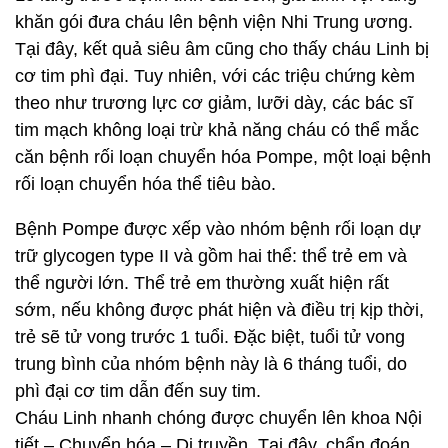
khăn gói đưa cháu lên bệnh viện Nhi Trung ương.
Tại đây, kết quả siêu âm cũng cho thấy cháu Linh bị
cơ tim phì đại. Tuy nhiên, với các triệu chứng kèm
theo như trương lực cơ giảm, lưỡi dày, các bác sĩ
tim mạch không loại trừ khả năng cháu có thể mắc
căn bệnh rối loạn chuyển hóa Pompe, một loại bệnh
rối loạn chuyển hóa thể tiêu bào.
Bệnh Pompe được xếp vào nhóm bệnh rối loạn dự
trữ glycogen type II và gồm hai thể: thể trẻ em và
thể người lớn. Thể trẻ em thường xuất hiện rất
sớm, nếu không được phát hiện và điều trị kịp thời,
trẻ sẽ tử vong trước 1 tuổi. Đặc biệt, tuổi tử vong
trung bình của nhóm bệnh này là 6 tháng tuổi, do
phì đại cơ tim dẫn đến suy tim.
Cháu Linh nhanh chóng được chuyển lên khoa Nội
tiết – Chuyển hóa – Di truyền. Tại đây, chẩn đoán