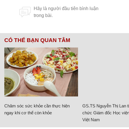
CÓ THỂ BẠN QUAN TÂM
Chăm sóc sức khỏe cần thực hiện
GS.TS Nguyễn Thị Lan ti
ngay khi cơ thể còn khỏe
chức Giám đốc Học viện
Việt Nam