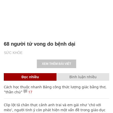
68 người tử vong do bệnh dại
SỨC KHỎE
XEM THÊM BÀI VIẾT
Đọc nhiều
Bình luận nhiều
Cách học thuộc nhanh Bảng công thức lượng giác bằng thơ,
"thần chú"
17
Clip lột tả chân thực cảnh anh trai và em gái như 'chó với
mèo', người tinh ý còn phát hiện một vấn đề trong giáo dục