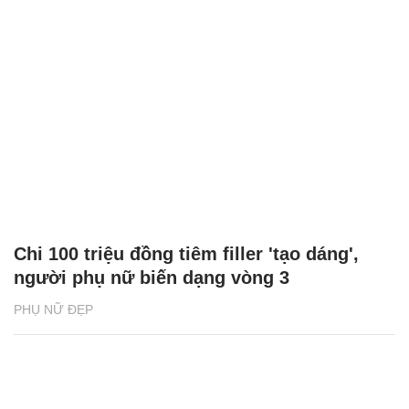
Chi 100 triệu đồng tiêm filler 'tạo dáng',
người phụ nữ biến dạng vòng 3
PHỤ NỮ ĐẸP