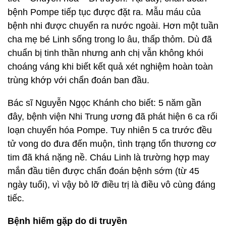
bệnh Pompe tiếp tục được đặt ra. Mẫu máu của
bệnh nhi được chuyển ra nước ngoài. Hơn một tuần
cha mẹ bé Linh sống trong lo âu, thấp thỏm. Dù đã
chuẩn bị tinh thần nhưng anh chị vẫn không khói
choáng váng khi biết kết quả xét nghiệm hoàn toàn
trùng khớp với chẩn đoán ban đầu.
Bác sĩ Nguyễn Ngọc Khánh cho biết: 5 năm gần
đây, bệnh viện Nhi Trung ương đã phát hiện 6 ca rối
loạn chuyển hóa Pompe. Tuy nhiên 5 ca trước đều
tử vong do đưa đến muộn, tình trạng tổn thương cơ
tim đã khá nặng nề. Cháu Linh là trường hợp may
mắn đầu tiên được chẩn đoán bệnh sớm (từ 45
ngày tuổi), vì vậy bỏ lỡ điều trị là điều vô cùng đáng
tiếc.
Bệnh hiếm gặp do di truyền