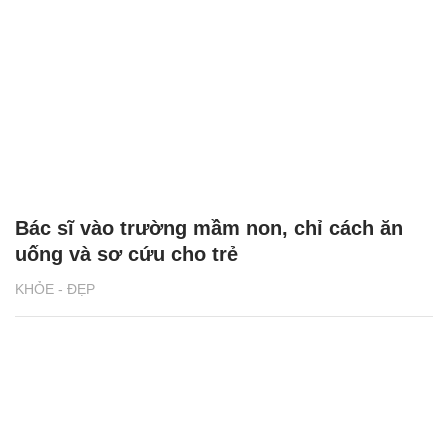
Bác sĩ vào trường mầm non, chỉ cách ăn
uống và sơ cứu cho trẻ
KHỎE - ĐẸP