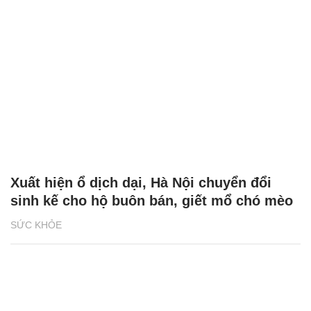
Xuất hiện ổ dịch dại, Hà Nội chuyển đổi
sinh kế cho hộ buôn bán, giết mổ chó mèo
SỨC KHỎE