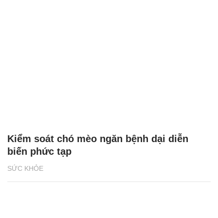
Kiểm soát chó mèo ngăn bệnh dại diễn
biến phức tạp
SỨC KHỎE