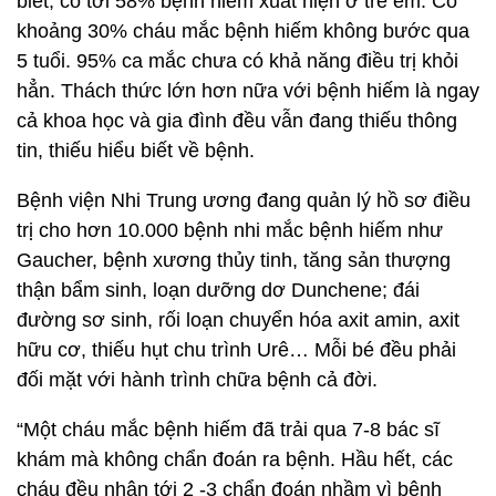
biết, có tới 58% bệnh hiếm xuất hiện ở trẻ em. Có
khoảng 30% cháu mắc bệnh hiếm không bước qua
5 tuổi. 95% ca mắc chưa có khả năng điều trị khỏi
hẳn. Thách thức lớn hơn nữa với bệnh hiếm là ngay
cả khoa học và gia đình đều vẫn đang thiếu thông
tin, thiếu hiểu biết về bệnh.
Bệnh viện Nhi Trung ương đang quản lý hồ sơ điều
trị cho hơn 10.000 bệnh nhi mắc bệnh hiếm như
Gaucher, bệnh xương thủy tinh, tăng sản thượng
thận bẩm sinh, loạn dưỡng dơ Dunchene; đái
đường sơ sinh, rối loạn chuyển hóa axit amin, axit
hữu cơ, thiếu hụt chu trình Urê… Mỗi bé đều phải
đối mặt với hành trình chữa bệnh cả đời.
“Một cháu mắc bệnh hiếm đã trải qua 7-8 bác sĩ
khám mà không chẩn đoán ra bệnh. Hầu hết, các
cháu đều nhận tới 2 -3 chẩn đoán nhầm vì bệnh