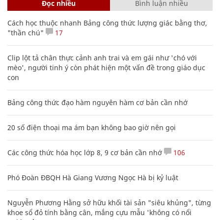
Đọc nhiều
Bình luận nhiều
Cách học thuộc nhanh Bảng công thức lượng giác bằng thơ,
"thần chú"
17
Clip lột tả chân thực cảnh anh trai và em gái như 'chó với
mèo', người tinh ý còn phát hiện một vấn đề trong giáo dục
con
Bảng công thức đạo hàm nguyên hàm cơ bản cần nhớ
20 số điện thoại ma ám bạn không bao giờ nên gọi
Các công thức hóa học lớp 8, 9 cơ bản cần nhớ
106
Phó Đoàn ĐBQH Hà Giang Vương Ngọc Hà bị kỷ luật
Nguyễn Phương Hằng sở hữu khối tài sản "siêu khủng", từng
khoe sổ đỏ tính bằng cân, mắng cựu mẫu 'không có nổi