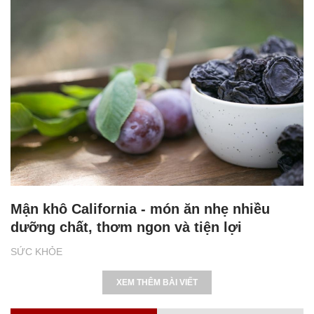
Mận khô California - món ăn nhẹ nhiều
dưỡng chất, thơm ngon và tiện lợi
SỨC KHỎE
XEM THÊM BÀI VIẾT