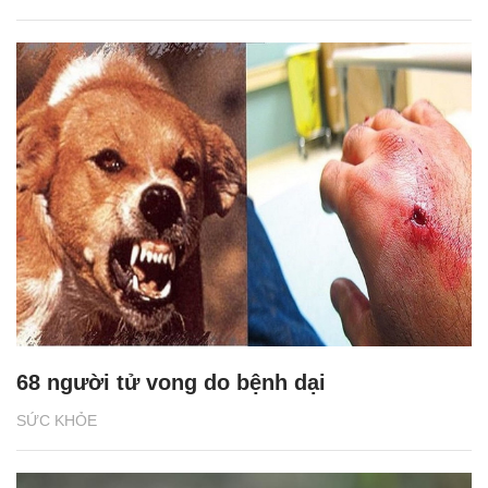
68 người tử vong do bệnh dại
SỨC KHỎE