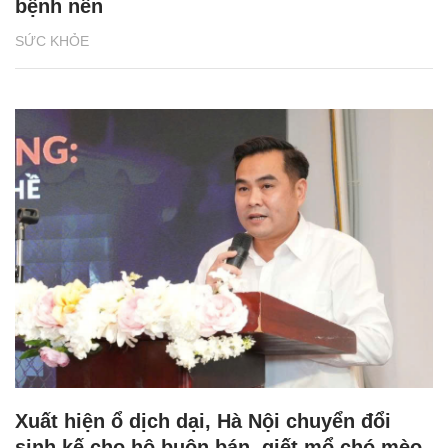
bệnh nền
SỨC KHỎE
Xuất hiện ổ dịch dại, Hà Nội chuyển đổi
sinh kế cho hộ buôn bán, giết mổ chó mèo