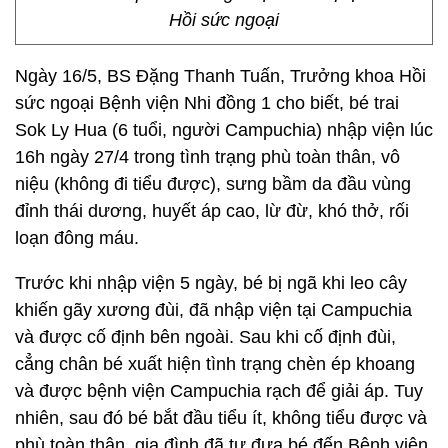
Hồi sức ngoại
Ngày 16/5, BS Đặng Thanh Tuấn, Trưởng khoa Hồi
sức ngoại Bệnh viện Nhi đồng 1 cho biết, bé trai
Sok Ly Hua (6 tuổi, người Campuchia) nhập viện lúc
16h ngày 27/4 trong tình trạng phù toàn thân, vô
niệu (không đi tiểu được), sưng bầm da đầu vùng
đỉnh thái dương, huyết áp cao, lừ đừ, khó thở, rối
loạn đông máu.
Trước khi nhập viện 5 ngày, bé bị ngã khi leo cây
khiến gãy xương đùi, đã nhập viện tại Campuchia
và được cố định bên ngoài. Sau khi cố định đùi,
cẳng chân bé xuất hiện tình trạng chèn ép khoang
và được bệnh viện Campuchia rạch để giải áp. Tuy
nhiên, sau đó bé bắt đầu tiểu ít, không tiểu được và
phù toàn thân, gia đình đã tự đưa bé đến Bệnh viện