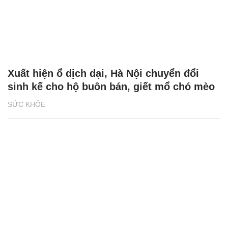
Xuất hiện ổ dịch dại, Hà Nội chuyển đổi
sinh kế cho hộ buôn bán, giết mổ chó mèo
SỨC KHỎE