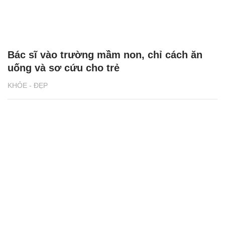
Bác sĩ vào trường mầm non, chỉ cách ăn
uống và sơ cứu cho trẻ
KHỎE - ĐẸP