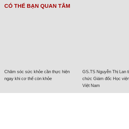
CÓ THỂ BẠN QUAN TÂM
Chăm sóc sức khỏe cần thực hiện
GS.TS Nguyễn Thị Lan ti
ngay khi cơ thể còn khỏe
chức Giám đốc Học viện
Việt Nam