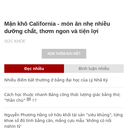
Mận khô California - món ăn nhẹ nhiều
dưỡng chất, thơm ngon và tiện lợi
SỨC KHỎE
XEM THÊM BÀI VIẾT
Đọc nhiều
Bình luận nhiều
Nhiều điểm bất thường ở bằng đại học của Lý Nhã Kỳ
Cách học thuộc nhanh Bảng công thức lượng giác bằng thơ,
"thần chú"
17
Nguyễn Phương Hằng sở hữu khối tài sản "siêu khủng", từng
khoe sổ đỏ tính bằng cân, mắng cựu mẫu 'không có nổi
nghìn tỷ'