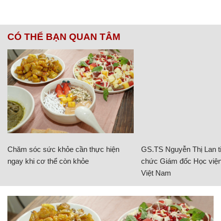
CÓ THỂ BẠN QUAN TÂM
Chăm sóc sức khỏe cần thực hiện
GS.TS Nguyễn Thị Lan ti
ngay khi cơ thể còn khỏe
chức Giám đốc Học viện
Việt Nam