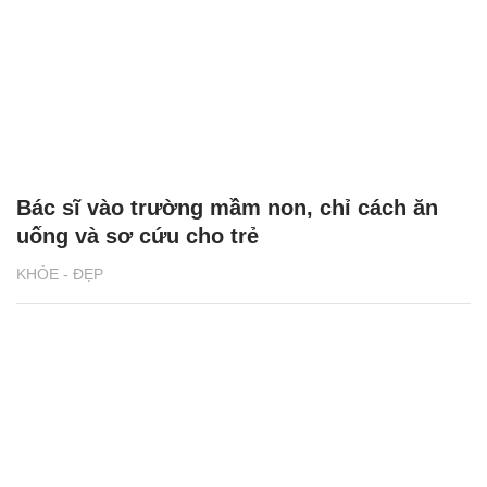
Bác sĩ vào trường mầm non, chỉ cách ăn
uống và sơ cứu cho trẻ
KHỎE - ĐẸP