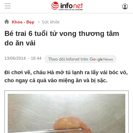
Sức khỏe
Khỏe - Đẹp
Bé trai 6 tuổi tử vong thương tâm
do ăn vải
13/06/2014 - 16:44
Đi chơi về, cháu Hà mở tủ lạnh ra lấy vải bóc vỏ,
cho ngay cả quả vào miệng ăn và bị sặc.