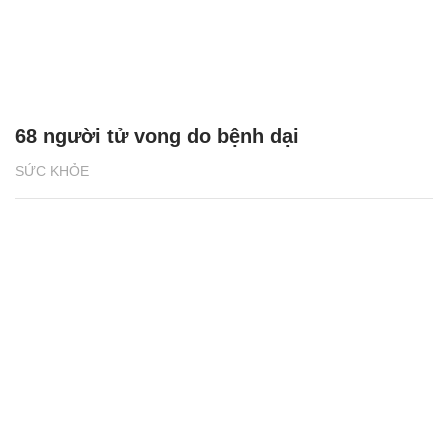
68 người tử vong do bệnh dại
SỨC KHỎE