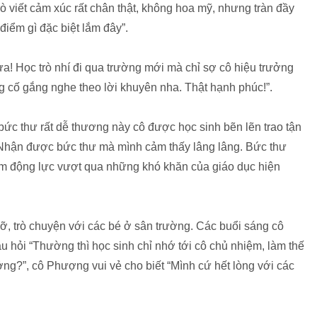
viết cảm xúc rất chân thật, không hoa mỹ, nhưng tràn đầy
iểm gì đặc biệt lắm đây”.
a! Học trò nhí đi qua trường mới mà chỉ sợ cô hiệu trưởng
 cố gắng nghe theo lời khuyên nha. Thật hạnh phúc!”.
bức thư rất dễ thương này cô được học sinh bẽn lẽn trao tận
 “Nhận được bức thư mà mình cảm thấy lâng lâng. Bức thư
êm động lực vượt qua những khó khăn của giáo dục hiện
ỡ, trò chuyện với các bé ở sân trường. Các buổi sáng cô
u hỏi “Thường thì học sinh chỉ nhớ tới cô chủ nhiệm, làm thế
ng?”, cô Phượng vui vẻ cho biết “Mình cứ hết lòng với các