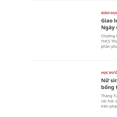
GIÁO DỤ
Giao 
Ngày 
Chương t
THCS Thá
phần phá
HỌC ĐƯ
Nữ si
bổng 
Tháng Tư
các học 
trên phạ