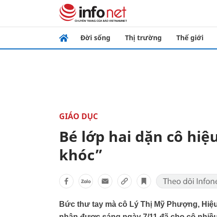
Đời sống
Thị trường
Thế giới
GIÁO DỤC
Bé lớp hai dặn cô hi
khóc”
Bức thư tay mà cô Lý Thị Mỹ Phượng, Hiệ
nhận được sáng ngày 7/11 đã cho cô nhiề