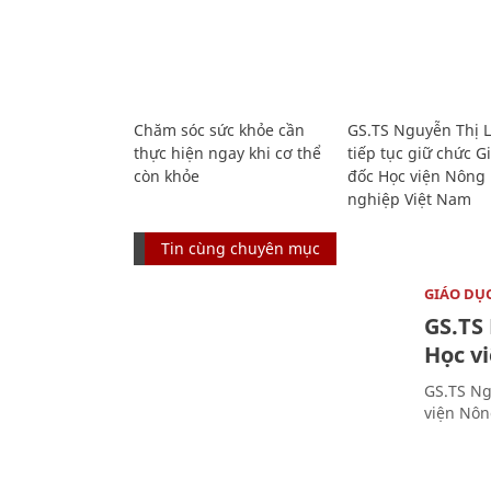
Chăm sóc sức khỏe cần
GS.TS Nguyễn Thị 
thực hiện ngay khi cơ thể
tiếp tục giữ chức 
còn khỏe
đốc Học viện Nông
nghiệp Việt Nam
Tin cùng chuyên mục
GIÁO DỤ
GS.TS
Học v
GS.TS Ng
viện Nôn