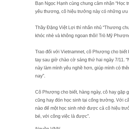
Bạn Ngọc Hạnh cùng chung cảm nhận “Học trò 
yêu thương, cô hiệu trưởng này có những ưu đ
Thầy Đặng Việt Lợi thì nhắn nhủ “Thương chư
khóc nhè và không ngoan thôi! Trò Mỹ Phượng
Trao đổi với Vietnamnet, cô Phượng cho biết 
tay sau giờ chào cờ sáng thứ hai ngày 7/11.
này làm mình yêu nghề hơn, giúp mình có th
nay”.
Cô Phượng cho biết, hàng ngày, cô hay gặp g
cũng hay đón học sinh tại cổng trường. Với câ
nào để một học sinh nhớ được cả cô hiệu trưở
bé, với công việc là được”.
Nguồn VNN