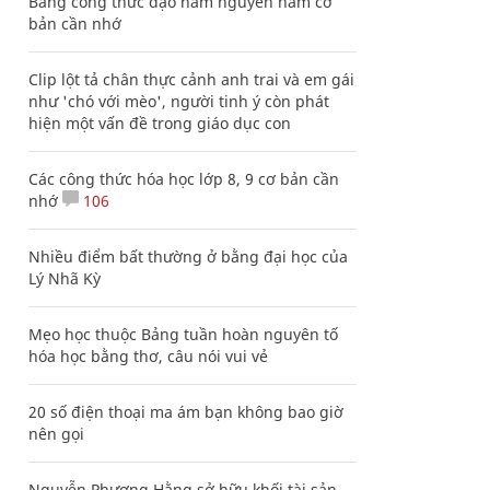
Bảng công thức đạo hàm nguyên hàm cơ
bản cần nhớ
Clip lột tả chân thực cảnh anh trai và em gái
như 'chó với mèo', người tinh ý còn phát
hiện một vấn đề trong giáo dục con
Các công thức hóa học lớp 8, 9 cơ bản cần
nhớ
106
Nhiều điểm bất thường ở bằng đại học của
Lý Nhã Kỳ
Mẹo học thuộc Bảng tuần hoàn nguyên tố
hóa học bằng thơ, câu nói vui vẻ
20 số điện thoại ma ám bạn không bao giờ
nên gọi
Nguyễn Phương Hằng sở hữu khối tài sản