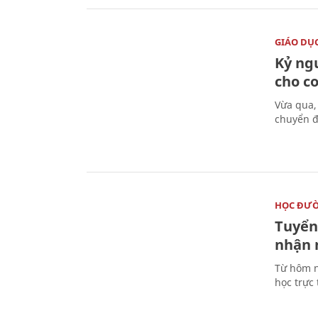
GIÁO DỤ
Kỷ ng
cho c
Vừa qua,
chuyển đ
HỌC ĐƯ
Tuyển 
nhận 
Từ hôm n
học trực