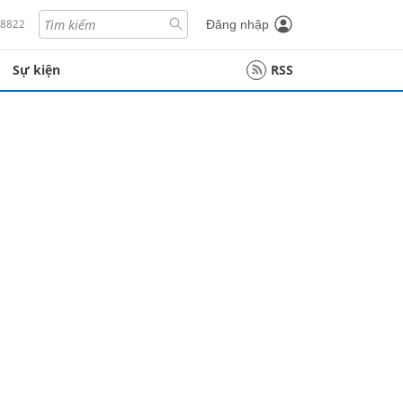
18822
Đăng nhập
Sự kiện
RSS