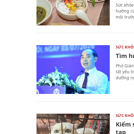
Sức khỏe
hưởng củ
môi trườ
SỨC KHỎ
Tìm hư
Phó Giám
tất yếu 
dưỡng ng
SỨC KHỎ
Kiểm 
tạp