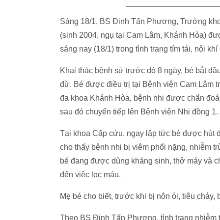
Sáng 18/1, BS Đinh Tấn Phương, Trưởng khoa
(sinh 2004, ngụ tại Cam Lâm, Khánh Hòa) đư
sáng nay (18/1) trong tình trạng tím tái, nội kh
Khai thác bệnh sử trước đó 8 ngày, bé bắt đầu 
đừ. Bé được điều trị tại Bệnh viện Cam Lâm tr
đa khoa Khánh Hòa, bệnh nhi được chẩn đoán 
sau đó chuyển tiếp lên Bệnh viện Nhi đồng 1.
Tại khoa Cấp cứu, ngay lập tức bé được hút đ
cho thấy bệnh nhi bị viêm phổi nặng, nhiễm t
bé đang được dùng kháng sinh, thở máy và ch
đến việc lọc máu.
Mẹ bé cho biết, trước khi bị nôn ói, tiêu chảy,
Theo BS Đinh Tấn Phương, tình trạng nhiễm 