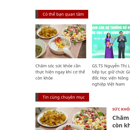
Có thể bạn quan tâm
Chăm sóc sức khỏe cần
GS.TS Nguyễn Thị 
thực hiện ngay khi cơ thể
tiếp tục giữ chức 
còn khỏe
đốc Học viện Nông
nghiệp Việt Nam
Tin cùng chuyên mục
SỨC KHỎ
Chăm 
còn k