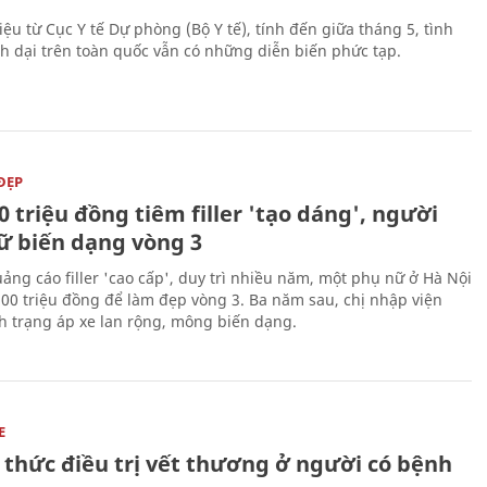
iệu từ Cục Y tế Dự phòng (Bộ Y tế), tính đến giữa tháng 5, tình
h dại trên toàn quốc vẫn có những diễn biến phức tạp.
ĐẸP
0 triệu đồng tiêm filler 'tạo dáng', người
ữ biến dạng vòng 3
uảng cáo filler 'cao cấp', duy trì nhiều năm, một phụ nữ ở Hà Nội
100 triệu đồng để làm đẹp vòng 3. Ba năm sau, chị nhập viện
nh trạng áp xe lan rộng, mông biến dạng.
E
 thức điều trị vết thương ở người có bệnh