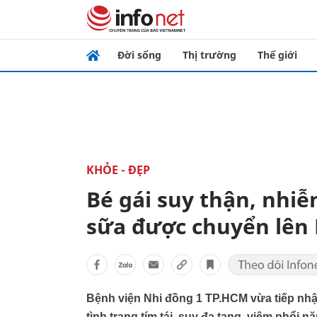
Đời sống
Thị trường
Thế giới
KHỎE - ĐẸP
Bé gái suy thận, nhi
sữa được chuyển lên 
​Bệnh viện Nhi đồng 1 TP.HCM vừa tiếp n
tình trạng tím tái, suy đa tạng, viêm phổi n