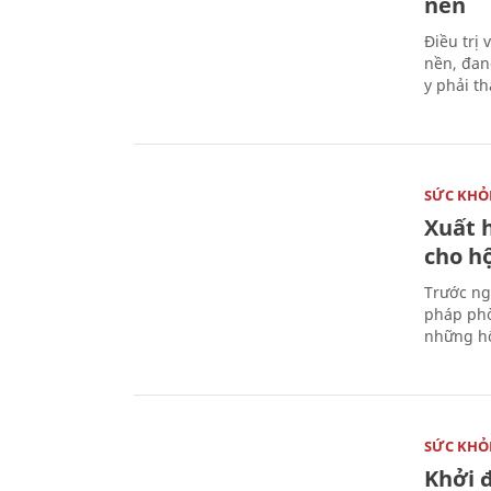
nền
Điều trị
nền, đan
y phải t
SỨC KHỎ
Xuất h
cho h
Trước ng
pháp phò
những hộ
SỨC KHỎ
Khởi 