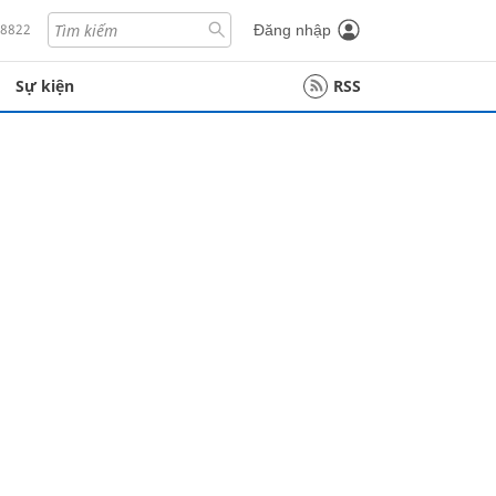
18822
Đăng nhập
Sự kiện
RSS