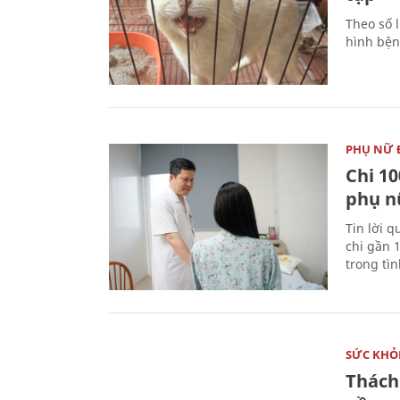
Theo số l
hình bện
PHỤ NỮ 
Chi 10
phụ n
Tin lời q
chi gần 
trong tì
SỨC KHỎ
Thách