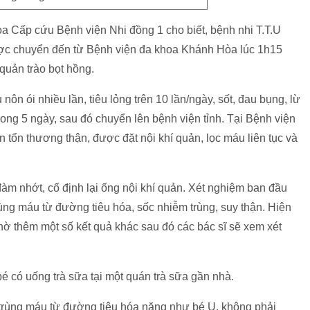
 Cấp cứu Bệnh viện Nhi đồng 1 cho biết, bệnh nhi T.T.U
ợc chuyển đến từ Bệnh viện đa khoa Khánh Hòa lúc 1h15
í quản trào bọt hồng.
nôn ói nhiều lần, tiêu lỏng trên 10 lần/ngày, sốt, đau bụng, lừ
ong 5 ngày, sau đó chuyển lên bệnh viện tỉnh. Tại Bệnh viện
tổn thương thận, được đặt nội khí quản, lọc máu liên tục và
àm nhớt, cố định lại ống nội khí quản. Xét nghiệm ban đầu
rùng máu từ đường tiêu hóa, sốc nhiễm trùng, suy thận. Hiện
ờ thêm một số kết quả khác sau đó các bác sĩ sẽ xem xét
 bé có uống trà sữa tại một quán trà sữa gần nhà.
trùng máu từ đường tiêu hóa nặng như bé U. không phải