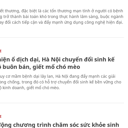
 vết thương, đặc biệt là các tổn thương mạn tính ở người có bệnh
g trở thành bài toán khó trong thực hành lâm sàng, buộc ngành
hay đổi cách tiếp cận và đẩy mạnh ứng dụng công nghệ hiện đại.
E
iện ổ dịch dại, Hà Nội chuyển đổi sinh kế
ộ buôn bán, giết mổ chó mèo
uy cơ mầm bệnh dại lây lan, Hà Nội đang đẩy mạnh các giải
ng chống, trong đó có hỗ trợ chuyển đổi sinh kế bền vững cho
 kinh doanh, giết mổ chó mèo.
E
động chương trình chăm sóc sức khỏe sinh