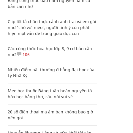
Bảng công thức đạo hàm nguyên hàm cơ
bản cần nhớ
Clip lột tả chân thực cảnh anh trai và em gái
như 'chó với mèo', người tinh ý còn phát
hiện một vấn đề trong giáo dục con
Các công thức hóa học lớp 8, 9 cơ bản cần
nhớ
106
Nhiều điểm bất thường ở bằng đại học của
Lý Nhã Kỳ
Mẹo học thuộc Bảng tuần hoàn nguyên tố
hóa học bằng thơ, câu nói vui vẻ
20 số điện thoại ma ám bạn không bao giờ
nên gọi
Nguyễn Phương Hằng sở hữu khối tài sản