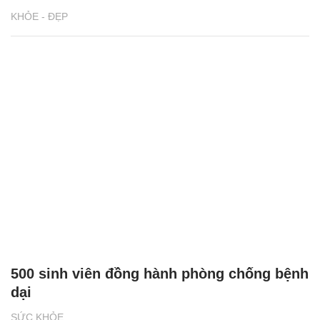
KHỎE - ĐẸP
500 sinh viên đồng hành phòng chống bệnh
dại
SỨC KHỎE