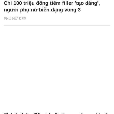
Chi 100 triệu đồng tiêm filler 'tạo dáng',
người phụ nữ biến dạng vòng 3
PHỤ NỮ ĐẸP