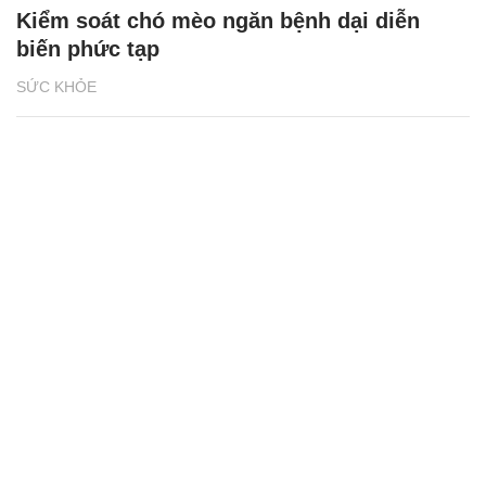
Kiểm soát chó mèo ngăn bệnh dại diễn
biến phức tạp
SỨC KHỎE