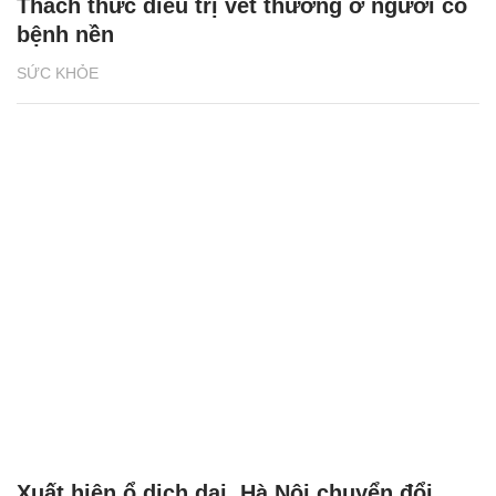
Thách thức điều trị vết thương ở người có
bệnh nền
SỨC KHỎE
Xuất hiện ổ dịch dại, Hà Nội chuyển đổi