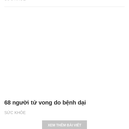
68 người tử vong do bệnh dại
SỨC KHỎE
XEM THÊM BÀI VIẾT