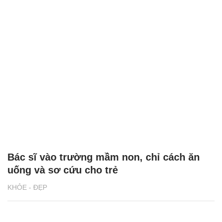
Bác sĩ vào trường mầm non, chỉ cách ăn
uống và sơ cứu cho trẻ
KHỎE - ĐẸP