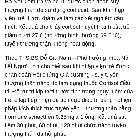
Hà Nội kiểm tra và bé D. được chẩn đoán suy
thượng thận do sử dụng corticoid. Sau khi nhập
viện, trẻ được khám và làm các xét nghiệm cần
thiết. Kết quả cho thấy cortisol huyết thanh của trẻ
giảm dưới 27.6 (ngưỡng bình thường 69-610),
tuyến thượng thận không hoạt động.
Theo ThS.BS Đỗ Gia Nam – Phó trưởng khoa Nội
tiết Người lớn cho biết sau khi nhập viện trẻ được
chẩn đoán Hội chứng Giả cushing - suy tuyến
thượng thận nặng do lạm dụng thuốc Cortisol điều
trị. Để xử trí kịp thời trước tình trạng nguy hiểm của
trẻ, ê kip tiếp nhận đã tích cực điều trị bằng nghiệm
pháp kích thích trục tuyến yên – thượng thận bằng
hormone synacthen 0.25mg x 1 ống. Kết quả sau
tiêm 30 phút, 60 phút, 120 phút chức năng tuyến
thượng thận đã hồi phục.