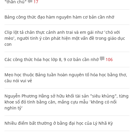
"thần chú"
17
Bảng công thức đạo hàm nguyên hàm cơ bản cần nhớ
Clip lột tả chân thực cảnh anh trai và em gái như 'chó với
mèo', người tinh ý còn phát hiện một vấn đề trong giáo dục
con
Các công thức hóa học lớp 8, 9 cơ bản cần nhớ
106
Mẹo học thuộc Bảng tuần hoàn nguyên tố hóa học bằng thơ,
câu nói vui vẻ
Nguyễn Phương Hằng sở hữu khối tài sản "siêu khủng", từng
khoe sổ đỏ tính bằng cân, mắng cựu mẫu 'không có nổi
nghìn tỷ'
Nhiều điểm bất thường ở bằng đại học của Lý Nhã Kỳ