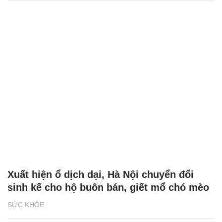
Xuất hiện ổ dịch dại, Hà Nội chuyển đổi
sinh kế cho hộ buôn bán, giết mổ chó mèo
SỨC KHỎE