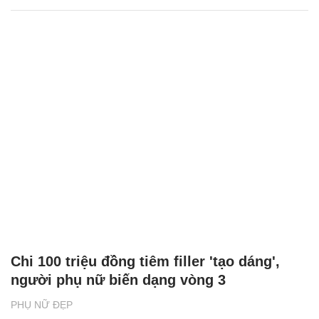
Chi 100 triệu đồng tiêm filler 'tạo dáng',
người phụ nữ biến dạng vòng 3
PHỤ NỮ ĐẸP