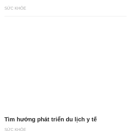
SỨC KHỎE
Tìm hướng phát triển du lịch y tế
SỨC KHỎE