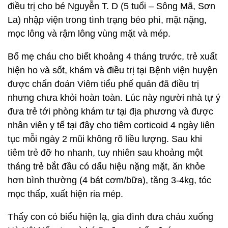
điều trị cho bé Nguyễn T. D (5 tuổi – Sông Mã, Sơn
La) nhập viện trong tình trạng béo phì, mặt nặng,
mọc lông và rậm lông vùng mặt và mép.
Bố mẹ cháu cho biết khoảng 4 tháng trước, trẻ xuất
hiện ho và sốt, khám và điều trị tại Bệnh viện huyện
được chẩn đoán Viêm tiểu phế quản đã điều trị
nhưng chưa khỏi hoàn toàn. Lúc này người nhà tự ý
đưa trẻ tới phòng khám tư tại địa phương và được
nhân viên y tế tại đây cho tiêm corticoid 4 ngày liên
tục mỗi ngày 2 mũi không rõ liều lượng. Sau khi
tiêm trẻ đỡ ho nhanh, tuy nhiên sau khoảng một
tháng trẻ bắt đầu có dấu hiệu nặng mặt, ăn khỏe
hơn bình thường (4 bát cơm/bữa), tăng 3-4kg, tóc
mọc thấp, xuất hiện ria mép.
Thấy con có biểu hiện lạ, gia đình đưa cháu xuống