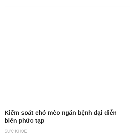
Kiểm soát chó mèo ngăn bệnh dại diễn
biến phức tạp
SỨC KHỎE