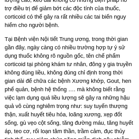
lượng cao, kéo dài không có những biện pháp hỗ
trợ điều trị để giảm bớt các độc tính của thuốc,
corticoid có thể gây ra rất nhiều các tai biến nguy
hiểm cho người bệnh.
Tại Bệnh viện Nội tiết Trung ương, trong thời gian
gần đây, ngày càng có nhiều trường hợp tự ý sử
dụng thuốc không rõ nguồn gốc, tên chế phẩm
corticoid tại phòng khám tư nhân, đông y gia truyền
không đúng liều, không đúng chỉ định trong thời
gian dài để chữa các bệnh Xương khớp, Gout, hen
phế quản, bệnh hệ thống …. mà không biết rằng
việc lạm dụng quá liều lượng sẽ gây ra những hậu
quả vô cùng nghiêm trọng như: suy tuyến thượng
thận, xuất huyết tiêu hóa, loãng xương, xẹp đốt
sống, gù vẹo cột sống, tăng đường máu, tăng huyết
áp, teo cơ, rối loạn tâm thần, trầm cảm, đục thủy