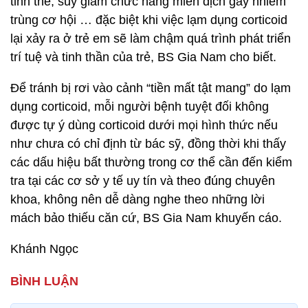
tinh thể, suy giảm chức năng miễn dịch gây nhiễm
trùng cơ hội … đặc biệt khi việc lạm dụng corticoid
lại xảy ra ở trẻ em sẽ làm chậm quá trình phát triển
trí tuệ và tinh thần của trẻ, BS Gia Nam cho biết.
Ðể tránh bị rơi vào cảnh “tiền mất tật mang” do lạm
dụng corticoid, mỗi người bệnh tuyệt đối không
được tự ý dùng corticoid dưới mọi hình thức nếu
như chưa có chỉ định từ bác sỹ, đồng thời khi thấy
các dấu hiệu bất thường trong cơ thể cần đến kiểm
tra tại các cơ sở y tế uy tín và theo đúng chuyên
khoa, không nên dễ dàng nghe theo những lời
mách bảo thiếu căn cứ, BS Gia Nam khuyến cáo.
Khánh Ngọc