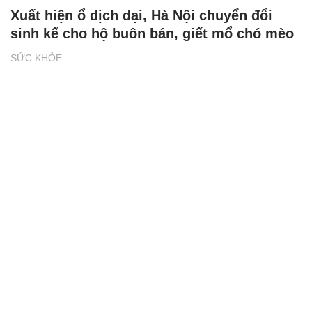
Xuất hiện ổ dịch dại, Hà Nội chuyển đổi
sinh kế cho hộ buôn bán, giết mổ chó mèo
SỨC KHỎE