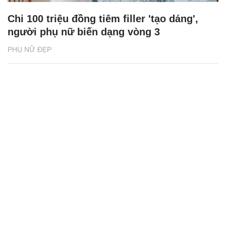
Chi 100 triệu đồng tiêm filler 'tạo dáng',
người phụ nữ biến dạng vòng 3
PHỤ NỮ ĐẸP