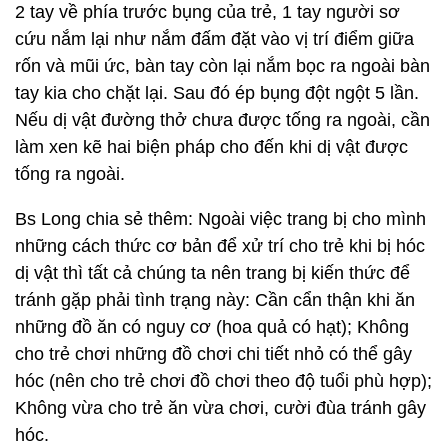
2 tay về phía trước bụng của trẻ, 1 tay người sơ
cứu nắm lại như nắm đấm đặt vào vị trí điểm giữa
rốn và mũi ức, bàn tay còn lại nắm bọc ra ngoài bàn
tay kia cho chặt lại. Sau đó ép bụng đột ngột 5 lần.
Nếu dị vật đường thở chưa được tống ra ngoài, cần
làm xen kẽ hai biện pháp cho đến khi dị vật được
tống ra ngoài.
Bs Long chia sẻ thêm: Ngoài việc trang bị cho mình
những cách thức cơ bản để xử trí cho trẻ khi bị hóc
dị vật thì tất cả chúng ta nên trang bị kiến thức để
tránh gặp phải tình trạng này: Cần cẩn thận khi ăn
những đồ ăn có nguy cơ (hoa quả có hạt); Không
cho trẻ chơi những đồ chơi chi tiết nhỏ có thể gây
hóc (nên cho trẻ chơi đồ chơi theo độ tuổi phù hợp);
Không vừa cho trẻ ăn vừa chơi, cười đùa tránh gây
hóc.