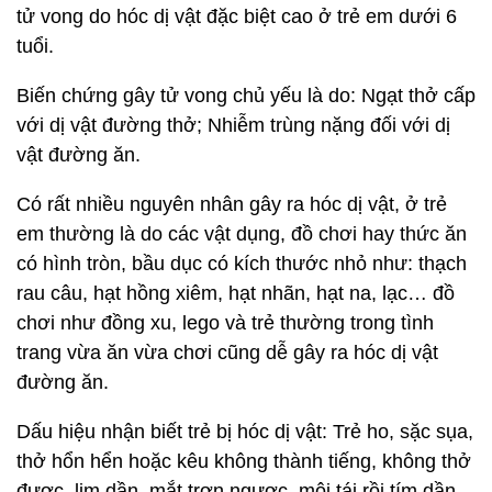
tử vong do hóc dị vật đặc biệt cao ở trẻ em dưới 6
tuổi.
Biến chứng gây tử vong chủ yếu là do: Ngạt thở cấp
với dị vật đường thở; Nhiễm trùng nặng đối với dị
vật đường ăn.
Có rất nhiều nguyên nhân gây ra hóc dị vật, ở trẻ
em thường là do các vật dụng, đồ chơi hay thức ăn
có hình tròn, bầu dục có kích thước nhỏ như: thạch
rau câu, hạt hồng xiêm, hạt nhãn, hạt na, lạc… đồ
chơi như đồng xu, lego và trẻ thường trong tình
trang vừa ăn vừa chơi cũng dễ gây ra hóc dị vật
đường ăn.
Dấu hiệu nhận biết trẻ bị hóc dị vật: Trẻ ho, sặc sụa,
thở hổn hển hoặc kêu không thành tiếng, không thở
được, lịm dần, mắt trợn ngược, môi tái rồi tím dần…