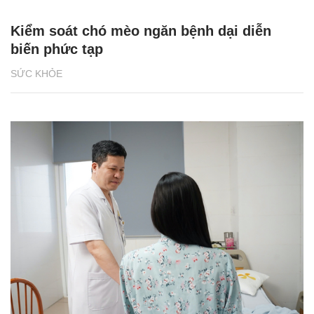
Kiểm soát chó mèo ngăn bệnh dại diễn
biến phức tạp
SỨC KHỎE