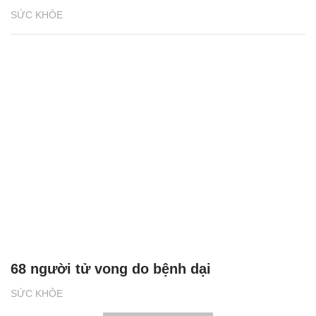
SỨC KHỎE
68 người tử vong do bệnh dại
SỨC KHỎE