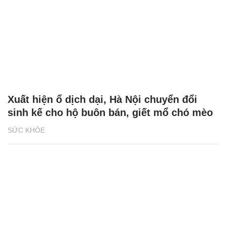
Xuất hiện ổ dịch dại, Hà Nội chuyển đổi
sinh kế cho hộ buôn bán, giết mổ chó mèo
SỨC KHỎE