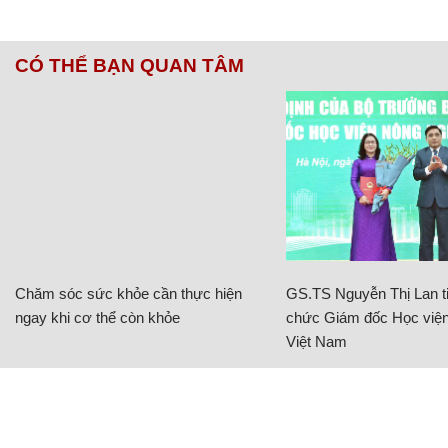
CÓ THỂ BẠN QUAN TÂM
Chăm sóc sức khỏe cần thực hiện
GS.TS Nguyễn Thị Lan ti
ngay khi cơ thể còn khỏe
chức Giám đốc Học viện
Việt Nam