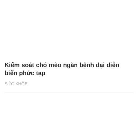
Kiểm soát chó mèo ngăn bệnh dại diễn
biến phức tạp
SỨC KHỎE