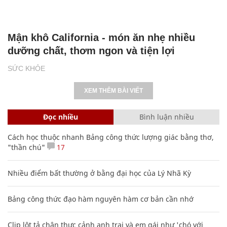
Mận khô California - món ăn nhẹ nhiều
dưỡng chất, thơm ngon và tiện lợi
SỨC KHỎE
XEM THÊM BÀI VIẾT
Đọc nhiều
Bình luận nhiều
Cách học thuộc nhanh Bảng công thức lượng giác bằng thơ,
"thần chú"
17
Nhiều điểm bất thường ở bằng đại học của Lý Nhã Kỳ
Bảng công thức đạo hàm nguyên hàm cơ bản cần nhớ
Clip lột tả chân thực cảnh anh trai và em gái như 'chó với