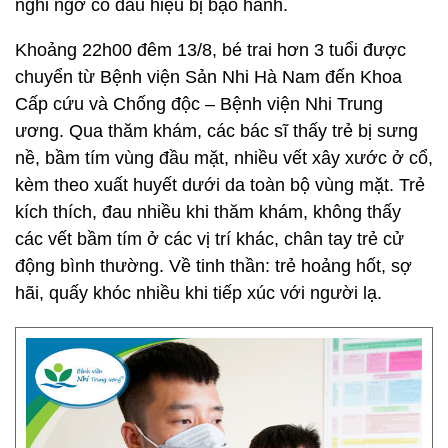
nghi ngờ có dấu hiệu bị bạo hành.
Khoảng 22h00 đêm 13/8, bé trai hơn 3 tuổi được
chuyển từ Bệnh viện Sản Nhi Hà Nam đến Khoa
Cấp cứu và Chống độc – Bệnh viện Nhi Trung
ương. Qua thăm khám, các bác sĩ thấy trẻ bị sưng
nề, bầm tím vùng đầu mặt, nhiều vết xây xước ở cổ,
kèm theo xuất huyết dưới da toàn bộ vùng mặt. Trẻ
kích thích, đau nhiều khi thăm khám, không thấy
các vết bầm tím ở các vị trí khác, chân tay trẻ cử
động bình thường. Về tinh thần: trẻ hoảng hốt, sợ
hãi, quấy khóc nhiều khi tiếp xúc với người lạ.