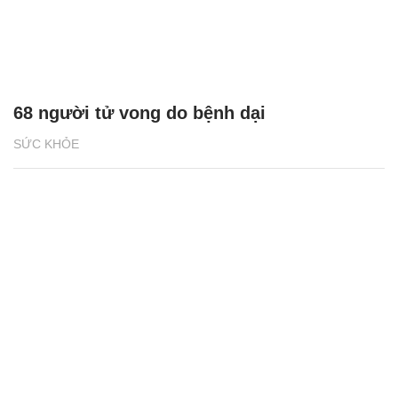
68 người tử vong do bệnh dại
SỨC KHỎE