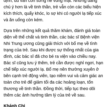
định, dù vẫn còn sưng nề vùng mặt. Nhưng đáng
chú ý hơn là về tinh thần, trẻ vẫn còn các biểu hiện
kích thích, quấy khóc, lo sợ khi có người lạ tiếp xúc
và ăn uống còn kém.
Dựa trên những kết quả thăm khám, đánh giá toàn
diện về thể chất và tinh thần, các bác sĩ Bệnh viện
Nhi Trung ương cũng giải thích với bố mẹ về tình
trạng của trẻ. Sau khi được sự thống nhất của gia
đình, các bác sĩ đã cho bé ra viện vào chiều nay.
Bác sĩ cũng lưu ý thêm, trẻ cần được nghỉ ngơi, hạn
chế tiếp xúc người lạ. Bố mẹ nên thường xuyên ở
bên cạnh trẻ động viên, tạo niềm vui và cảm giác an
toàn cho trẻ để giảm tối đa các hoảng loạn, tổn
thương về tinh thần. Đồng thời, tiếp tục theo dõi
thêm các ảnh hưởng tâm lý của trẻ về sau.
Khánh Chi