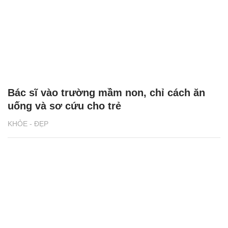
Bác sĩ vào trường mầm non, chỉ cách ăn
uống và sơ cứu cho trẻ
KHỎE - ĐẸP