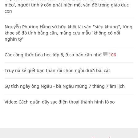
mèo', người tinh ý còn phát hiện một vấn đề trong giáo dục
con
Nguyễn Phương Hằng sở hữu khối tài sản "siêu khủng", từng
khoe sổ đỏ tính bằng cân, mắng cựu mẫu 'không có nổi
nghìn tỷ'
Các công thức hóa học lớp 8, 9 cơ bản cần nhớ
106
Truy nã kẻ giết bạn thân rồi chôn ngồi dưới bãi cát
Sự tích ngày ông Ngâu - bà Ngâu mùng 7 tháng 7 âm lịch
Video: Cách quấn dây sạc điện thoại thành hình lò xo