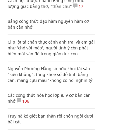
Cách học thuộc nhanh Bảng công thức
lượng giác bằng thơ, "thần chú"
17
Bảng công thức đạo hàm nguyên hàm cơ
bản cần nhớ
Clip lột tả chân thực cảnh anh trai và em gái
như 'chó với mèo', người tinh ý còn phát
hiện một vấn đề trong giáo dục con
Nguyễn Phương Hằng sở hữu khối tài sản
"siêu khủng", từng khoe sổ đỏ tính bằng
cân, mắng cựu mẫu 'không có nổi nghìn tỷ'
Các công thức hóa học lớp 8, 9 cơ bản cần
nhớ
106
Truy nã kẻ giết bạn thân rồi chôn ngồi dưới
bãi cát