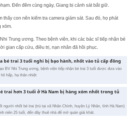
phạm. Đến đêm cùng ngày, Giang bị cảnh sát bắt giữ.
tìm thấy con nên kiểm tra camera giám sát. Sau đó, họ phát
g xóm.
hi Trung ương. Theo bệnh viện, khi các bác sĩ tiếp nhận bé
hời gian cấp cứu, điều trị, nạn nhân đã hồi phục.
a bé trai 3 tuổi nghi bị bạo hành, nhốt vào tủ cấp đông
đạo BV Nhi Trung ương, bệnh viện tiếp nhận bé trai 3 tuổi được đưa vào
 hô hấp, hạ thân nhiệt
é trai hơn 3 tuổi ở Hà Nam bị hàng xóm nhốt trong tủ
t người nhốt bé trai (trú tại xã Nhân Chính, huyện Lý Nhân, tỉnh Hà Nam)
nh niên 25 tuổi, đến đây thuê nhà để mở quán giải khát.