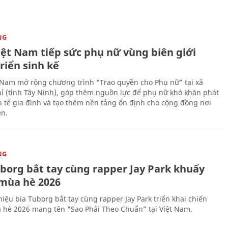
NG
iệt Nam tiếp sức phụ nữ vùng biên giới
riển sinh kế
 Nam mở rộng chương trình “Trao quyền cho Phụ nữ” tại xã
ỉ (tỉnh Tây Ninh), góp thêm nguồn lực để phụ nữ khó khăn phát
nh tế gia đình và tạo thêm nền tảng ổn định cho cộng đồng nơi
ên.
NG
uborg bắt tay cùng rapper Jay Park khuấy
mùa hè 2026
iệu bia Tuborg bắt tay cùng rapper Jay Park triển khai chiến
 hè 2026 mang tên "Sao Phải Theo Chuẩn” tại Việt Nam.