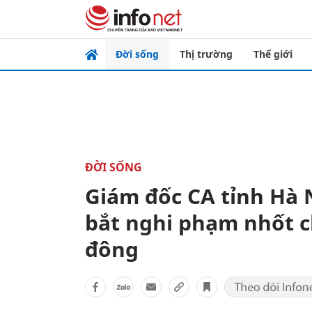
Đời sống
Thị trường
Thế giới
ĐỜI SỐNG
Giám đốc CA tỉnh Hà 
bắt nghi phạm nhốt ch
đông