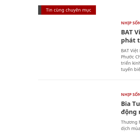
Tin cùng chuyên mục
NHỊP SỐ
BAT V
phát t
BAT Việt
Phước Ch
triển ki
tuyến bi
NHỊP SỐ
Bia T
động 
Thương h
dịch mùa