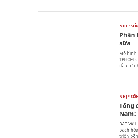
NHỊP SỐ
Phân 
sữa
Mô hình 
TPHCM ch
đầu từ n
NHỊP SỐ
Tổng 
Nam: 
BAT Việt
bạch hóa
triển bề