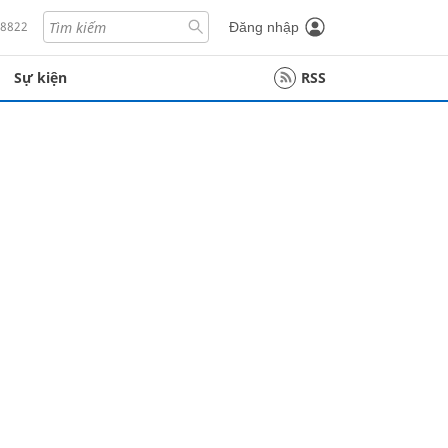
18822
Đăng nhập
Sự kiện
RSS