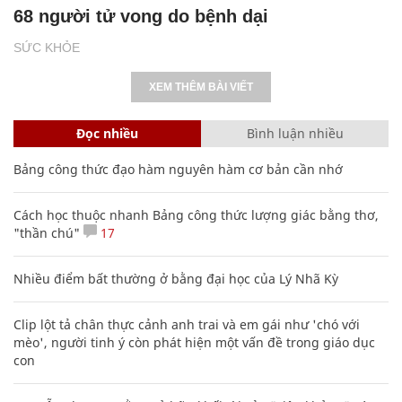
68 người tử vong do bệnh dại
SỨC KHỎE
XEM THÊM BÀI VIẾT
Đọc nhiều
Bình luận nhiều
Bảng công thức đạo hàm nguyên hàm cơ bản cần nhớ
Cách học thuộc nhanh Bảng công thức lượng giác bằng thơ,
"thần chú"
17
Nhiều điểm bất thường ở bằng đại học của Lý Nhã Kỳ
Clip lột tả chân thực cảnh anh trai và em gái như 'chó với
mèo', người tinh ý còn phát hiện một vấn đề trong giáo dục
con