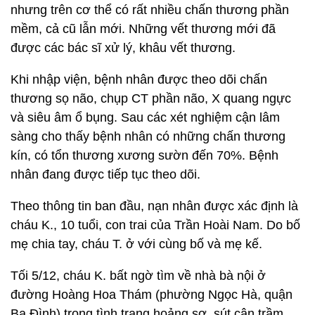
nhưng trên cơ thể có rất nhiều chấn thương phần
mềm, cả cũ lẫn mới. Những vết thương mới đã
được các bác sĩ xử lý, khâu vết thương.
Khi nhập viện, bệnh nhân được theo dõi chấn
thương sọ não, chụp CT phần não, X quang ngực
và siêu âm ổ bụng. Sau các xét nghiệm cận lâm
sàng cho thấy bệnh nhân có những chấn thương
kín, có tổn thương xương sườn đến 70%. Bệnh
nhân đang được tiếp tục theo dõi.
Theo thông tin ban đầu, nạn nhân được xác định là
cháu K., 10 tuổi, con trai của Trần Hoài Nam. Do bố
mẹ chia tay, cháu T. ở với cùng bố và mẹ kế.
Tối 5/12, cháu K. bất ngờ tìm về nhà bà nội ở
đường Hoàng Hoa Thám (phường Ngọc Hà, quận
Ba Đình) trong tình trạng hoảng sợ, sút cân trầm