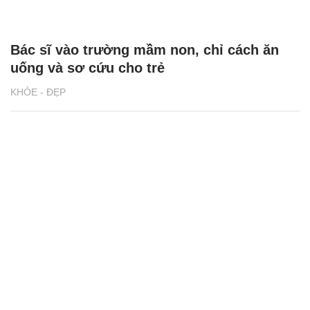
Bác sĩ vào trường mầm non, chỉ cách ăn
uống và sơ cứu cho trẻ
KHỎE - ĐẸP