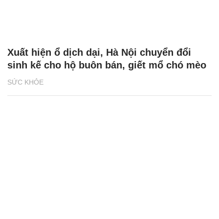
Xuất hiện ổ dịch dại, Hà Nội chuyển đổi
sinh kế cho hộ buôn bán, giết mổ chó mèo
SỨC KHỎE