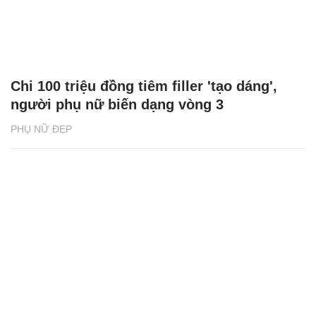
Chi 100 triệu đồng tiêm filler 'tạo dáng',
người phụ nữ biến dạng vòng 3
PHỤ NỮ ĐẸP