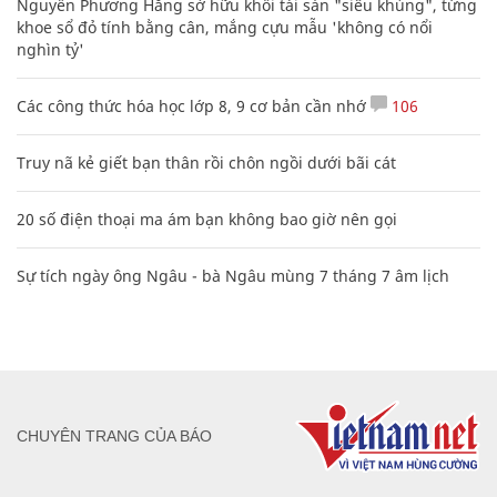
Nguyễn Phương Hằng sở hữu khối tài sản "siêu khủng", từng
khoe sổ đỏ tính bằng cân, mắng cựu mẫu 'không có nổi
nghìn tỷ'
Các công thức hóa học lớp 8, 9 cơ bản cần nhớ
106
Truy nã kẻ giết bạn thân rồi chôn ngồi dưới bãi cát
20 số điện thoại ma ám bạn không bao giờ nên gọi
Sự tích ngày ông Ngâu - bà Ngâu mùng 7 tháng 7 âm lịch
CHUYÊN TRANG CỦA BÁO