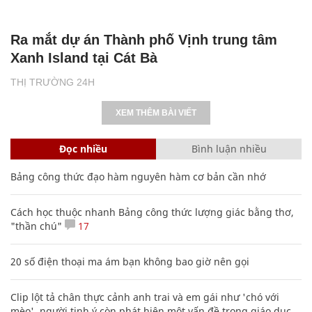
Ra mắt dự án Thành phố Vịnh trung tâm
Xanh Island tại Cát Bà
THỊ TRƯỜNG 24H
XEM THÊM BÀI VIẾT
Đọc nhiều
Bình luận nhiều
Bảng công thức đạo hàm nguyên hàm cơ bản cần nhớ
Cách học thuộc nhanh Bảng công thức lượng giác bằng thơ,
"thần chú"
17
20 số điện thoại ma ám bạn không bao giờ nên gọi
Clip lột tả chân thực cảnh anh trai và em gái như 'chó với
mèo', người tinh ý còn phát hiện một vấn đề trong giáo dục