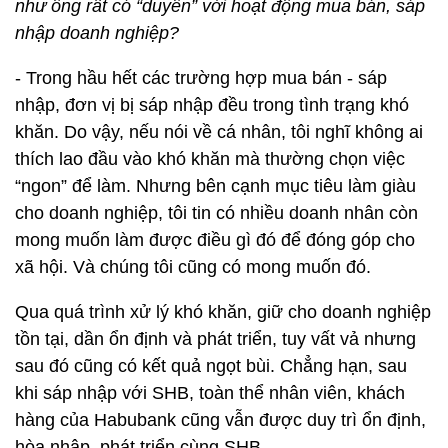
như ông rất có “duyên” với hoạt động mua bán, sáp
nhập doanh nghiệp?
- Trong hầu hết các trường hợp mua bán - sáp
nhập, đơn vị bị sáp nhập đều trong tình trạng khó
khăn. Do vậy, nếu nói về cá nhân, tôi nghĩ không ai
thích lao đầu vào khó khăn mà thường chọn việc
“ngon” để làm. Nhưng bên cạnh mục tiêu làm giàu
cho doanh nghiệp, tôi tin có nhiều doanh nhân còn
mong muốn làm được điều gì đó để đóng góp cho
xã hội. Và chúng tôi cũng có mong muốn đó.
Qua quá trình xử lý khó khăn, giữ cho doanh nghiệp
tồn tại, dần ổn định và phát triển, tuy vất vả nhưng
sau đó cũng có kết quả ngọt bùi. Chẳng hạn, sau
khi sáp nhập với SHB, toàn thể nhân viên, khách
hàng của Habubank cũng vẫn được duy trì ổn định,
hòa nhập, phát triển cùng SHB.