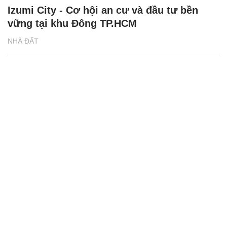
Izumi City - Cơ hội an cư và đầu tư bền
vững tại khu Đông TP.HCM
NHÀ ĐẤT