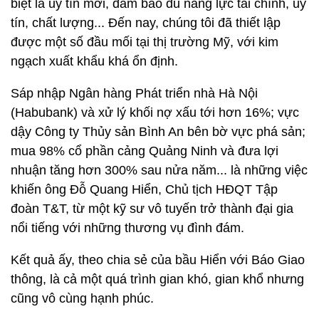
biệt là uy tín mới, đảm bảo đủ năng lực tài chính, uy
tín, chất lượng... Đến nay, chúng tôi đã thiết lập
được một số đầu mối tại thị trường Mỹ, với kim
ngạch xuất khẩu khá ổn định.
Sáp nhập Ngân hàng Phát triển nhà Hà Nội
(Habubank) và xử lý khối nợ xấu tới hơn 16%; vực
dậy Công ty Thủy sản Bình An bên bờ vực phá sản;
mua 98% cổ phần cảng Quảng Ninh và đưa lợi
nhuận tăng hơn 300% sau nửa năm... là những việc
khiến ông Đỗ Quang Hiển, Chủ tịch HĐQT Tập
đoàn T&T, từ một kỹ sư vô tuyến trở thành đại gia
nổi tiếng với những thương vụ đình đám.
Kết quả ấy, theo chia sẻ của bầu Hiển với Báo Giao
thông, là cả một quá trình gian khó, gian khổ nhưng
cũng vô cùng hạnh phúc.