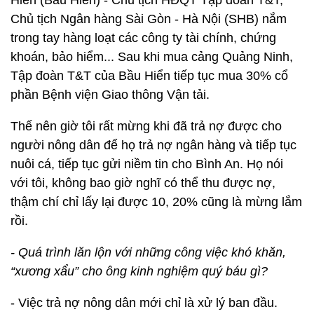
Hiển (Bầu Hiển) - Chủ tịch HĐQT Tập đoàn T&T,
Chủ tịch Ngân hàng Sài Gòn - Hà Nội (SHB) nắm
trong tay hàng loạt các công ty tài chính, chứng
khoán, bảo hiểm... Sau khi mua cảng Quảng Ninh,
Tập đoàn T&T của Bầu Hiển tiếp tục mua 30% cổ
phần Bệnh viện Giao thông Vận tải.
Thế nên giờ tôi rất mừng khi đã trả nợ được cho
người nông dân để họ trả nợ ngân hàng và tiếp tục
nuôi cá, tiếp tục gửi niềm tin cho Bình An. Họ nói
với tôi, không bao giờ nghĩ có thể thu được nợ,
thậm chí chỉ lấy lại được 10, 20% cũng là mừng lắm
rồi.
- Quá trình lăn lộn với những công việc khó khăn,
“xương xẩu” cho ông kinh nghiệm quý báu gì?
- Việc trả nợ nông dân mới chỉ là xử lý ban đầu.