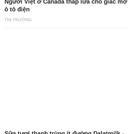
Người Việt ở Canada thắp lửa cho giấc mơ
ô tô điện
THỊ TRƯỜNG
Sữa tươi thanh trùng ít đường Dalatmilk -