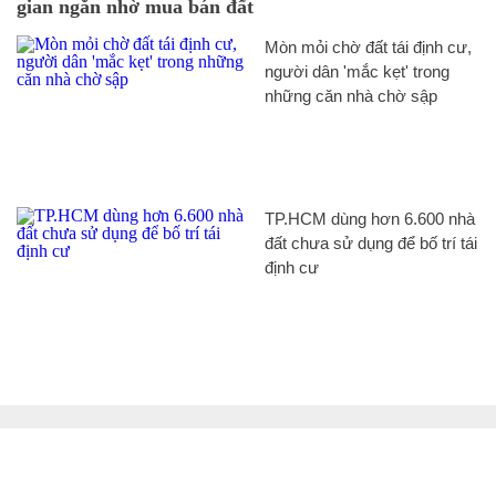
gian ngắn nhờ mua bán đất
Mòn mỏi chờ đất tái định cư,
người dân 'mắc kẹt' trong
những căn nhà chờ sập
TP.HCM dùng hơn 6.600 nhà
đất chưa sử dụng để bố trí tái
định cư
CHUYÊN TRANG CỦA BÁO
Tòa soạn: Tòa nhà Cục Tần Số, 115 Trần Duy Hưng Hà Nội