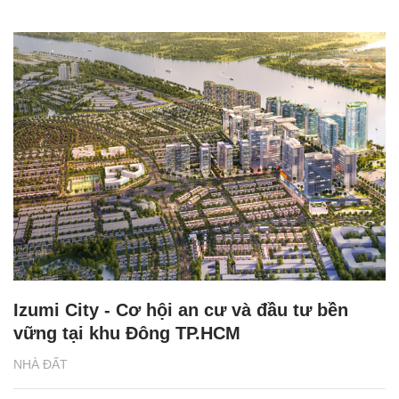
Izumi City - Cơ hội an cư và đầu tư bền
vững tại khu Đông TP.HCM
NHÀ ĐẤT