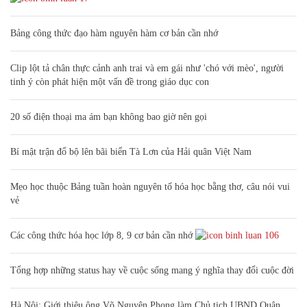
Bảng công thức đạo hàm nguyên hàm cơ bản cần nhớ
Clip lột tả chân thực cảnh anh trai và em gái như 'chó với mèo', người
tinh ý còn phát hiện một vấn đề trong giáo dục con
20 số điện thoại ma ám bạn không bao giờ nên gọi
Bí mật trận đổ bộ lên bãi biển Tà Lơn của Hải quân Việt Nam
Mẹo học thuộc Bảng tuần hoàn nguyên tố hóa học bằng thơ, câu nói vui
vẻ
Các công thức hóa học lớp 8, 9 cơ bản cần nhớ
106
Tổng hợp những status hay về cuộc sống mang ý nghĩa thay đổi cuộc đời
Hà Nội: Giới thiệu ông Võ Nguyên Phong làm Chủ tịch UBND Quận