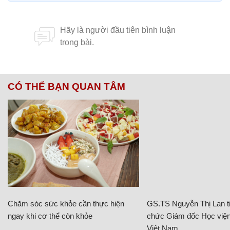
CÓ THỂ BẠN QUAN TÂM
Chăm sóc sức khỏe cần thực hiện
GS.TS Nguyễn Thị Lan ti
ngay khi cơ thể còn khỏe
chức Giám đốc Học viện
Việt Nam