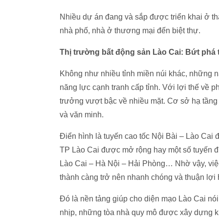
Nhiều dự án đang và sắp được triển khai ở th
nhà phố, nhà ở thương mại đến biệt thự.
Thị trường bất động sản Lào Cai: Bứt phá
Không như nhiều tỉnh miền núi khác, những n
năng lực cạnh tranh cấp tỉnh. Với lợi thế về ph
trưởng vượt bậc về nhiều mặt. Cơ sở hạ tầng
và văn minh.
Điển hình là tuyến cao tốc Nội Bài – Lào Cai
TP Lào Cai được mở rộng hay một số tuyến đư
Lào Cai – Hà Nội – Hải Phòng… Nhờ vậy, việc 
thành càng trở nên nhanh chóng và thuận lợi
Đó là nền tảng giúp cho diện mạo Lào Cai nó
nhịp, những tòa nhà quy mô được xây dựng kh