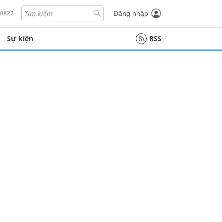
18822
Đăng nhập
Sự kiện
RSS