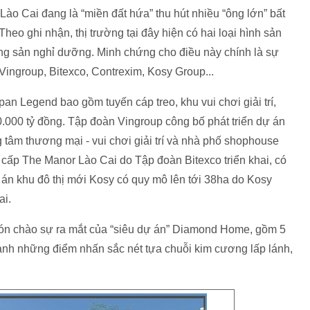
Lào Cai đang là “miền đất hứa” thu hút nhiều “ông lớn” bất
 Theo ghi nhận, thị trường tại đây hiện có hai loại hình sản
ng sản nghỉ dưỡng. Minh chứng cho điều này chính là sự
Vingroup, Bitexco, Contrexim, Kosy Group...
n Legend bao gồm tuyến cáp treo, khu vui chơi giải trí,
0.000 tỷ đồng. Tập đoàn Vingroup công bố phát triển dự án
tâm thương mại - vui chơi giải trí và nhà phố shophouse
cấp The Manor Lào Cai do Tập đoàn Bitexco triển khai, có
 án khu đô thị mới Kosy có quy mô lên tới 38ha do Kosy
ai.
đón chào sự ra mắt của “siêu dự án” Diamond Home, gồm 5
thành những điểm nhấn sắc nét tựa chuỗi kim cương lấp lánh,