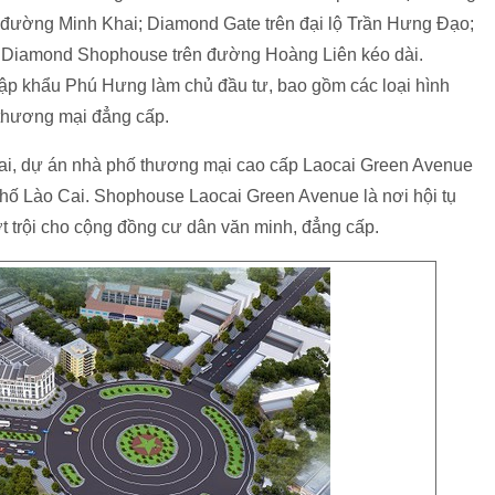
 đường Minh Khai; Diamond Gate trên đại lộ Trần Hưng Đạo;
à Diamond Shophouse trên đường Hoàng Liên kéo dài.
ập khẩu Phú Hưng làm chủ đầu tư, bao gồm các loại hình
m thương mại đẳng cấp.
o Cai, dự án nhà phố thương mại cao cấp Laocai Green Avenue
phố Lào Cai. Shophouse Laocai Green Avenue là nơi hội tụ
t trội cho cộng đồng cư dân văn minh, đẳng cấp.