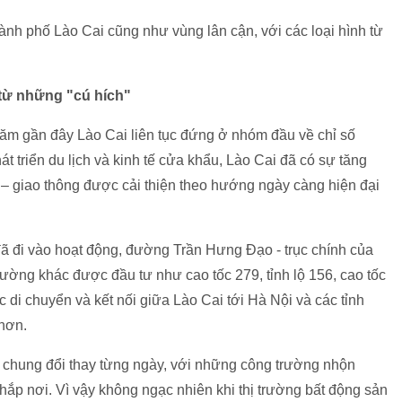
ành phố Lào Cai cũng như vùng lân cận, với các loại hình từ
 từ những "cú hích"
ăm gần đây Lào Cai liên tục đứng ở nhóm đầu về chỉ số
át triển du lịch và kinh tế cửa khẩu, Lào Cai đã có sự tăng
 – giao thông được cải thiện theo hướng ngày càng hiện đại
 đã đi vào hoạt động, đường Trần Hưng Đạo - trục chính của
ờng khác được đầu tư như cao tốc 279, tỉnh lộ 156, cao tốc
di chuyển và kết nối giữa Lào Cai tới Hà Nội và các tỉnh
 hơn.
i chung đổi thay từng ngày, với những công trường nhộn
ắp nơi. Vì vậy không ngạc nhiên khi thị trường bất động sản