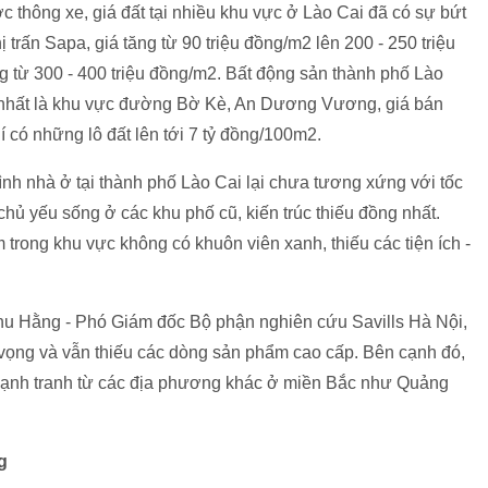
ợc thông xe, giá đất tại nhiều khu vực ở Lào Cai đã có sự bứt
trấn Sapa, giá tăng từ 90 triệu đồng/m2 lên 200 - 250 triệu
ng từ 300 - 400 triệu đồng/m2. Bất động sản thành phố Lào
, nhất là khu vực đường Bờ Kè, An Dương Vương, giá bán
í có những lô đất lên tới 7 tỷ đồng/100m2.
rình nhà ở tại thành phố Lào Cai lại chưa tương xứng với tốc
 chủ yếu sống ở các khu phố cũ, kiến trúc thiếu đồng nhất.
 trong khu vực không có khuôn viên xanh, thiếu các tiện ích -
Thu Hằng - Phó Giám đốc Bộ phận nghiên cứu Savills Hà Nội,
 vọng và vẫn thiếu các dòng sản phẩm cao cấp. Bên cạnh đó,
 cạnh tranh từ các địa phương khác ở miền Bắc như Quảng
g