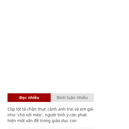
Đọc nhiều
Bình luận nhiều
Clip lột tả chân thực cảnh anh trai và em gái
như 'chó với mèo', người tinh ý còn phát
hiện một vấn đề trong giáo dục con