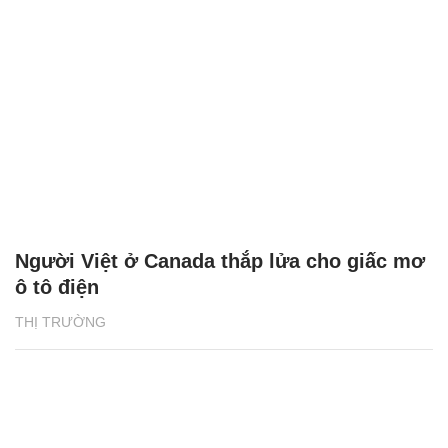
Người Việt ở Canada thắp lửa cho giấc mơ
ô tô điện
THỊ TRƯỜNG