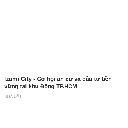
Izumi City - Cơ hội an cư và đầu tư bền
vững tại khu Đông TP.HCM
NHÀ ĐẤT