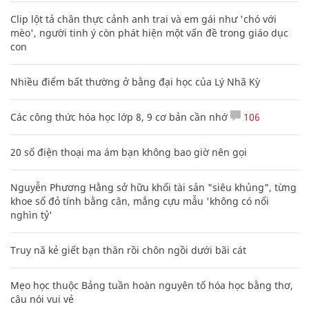
Clip lột tả chân thực cảnh anh trai và em gái như 'chó với
mèo', người tinh ý còn phát hiện một vấn đề trong giáo dục
con
Nhiều điểm bất thường ở bằng đại học của Lý Nhã Kỳ
Các công thức hóa học lớp 8, 9 cơ bản cần nhớ
106
20 số điện thoại ma ám bạn không bao giờ nên gọi
Nguyễn Phương Hằng sở hữu khối tài sản "siêu khủng", từng
khoe sổ đỏ tính bằng cân, mắng cựu mẫu 'không có nổi
nghìn tỷ'
Truy nã kẻ giết bạn thân rồi chôn ngồi dưới bãi cát
Mẹo học thuộc Bảng tuần hoàn nguyên tố hóa học bằng thơ,
câu nói vui vẻ