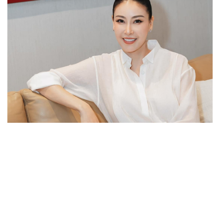
Hoa hậu Hà Kiều Anh lãi 900 lượng vàng
trong thời gian ngắn nhờ mua bán đất
Mòn mỏi chờ đất tái định cư,
người dân 'mắc kẹt' trong
những căn nhà chờ sập