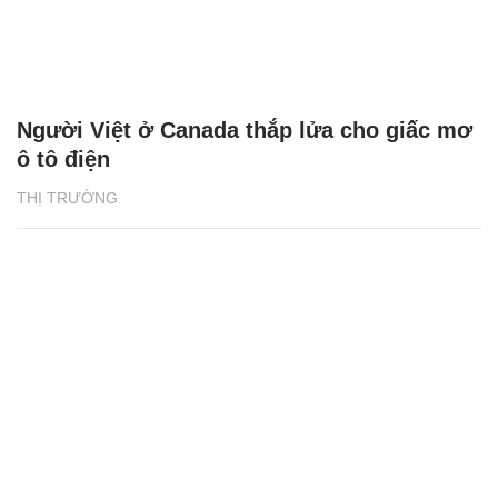
Người Việt ở Canada thắp lửa cho giấc mơ
ô tô điện
THỊ TRƯỜNG