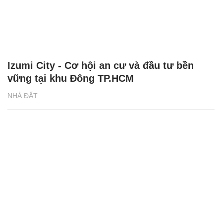
Izumi City - Cơ hội an cư và đầu tư bền
vững tại khu Đông TP.HCM
NHÀ ĐẤT