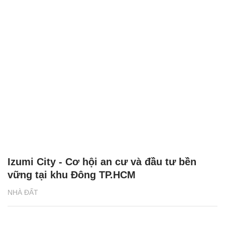
Izumi City - Cơ hội an cư và đầu tư bền
vững tại khu Đông TP.HCM
NHÀ ĐẤT