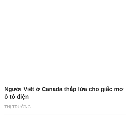
Người Việt ở Canada thắp lửa cho giấc mơ
ô tô điện
THỊ TRƯỜNG