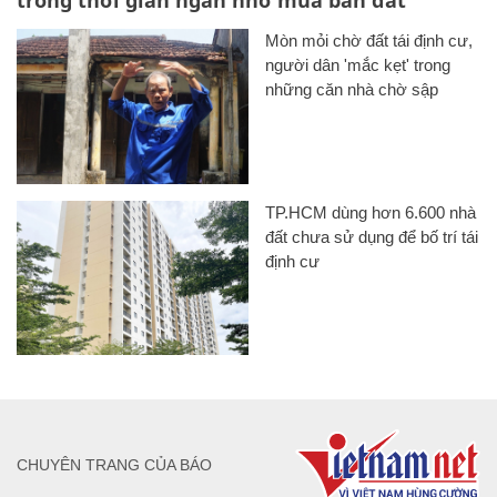
trong thời gian ngắn nhờ mua bán đất
Mòn mỏi chờ đất tái định cư,
người dân 'mắc kẹt' trong
những căn nhà chờ sập
TP.HCM dùng hơn 6.600 nhà
đất chưa sử dụng để bố trí tái
định cư
CHUYÊN TRANG CỦA BÁO