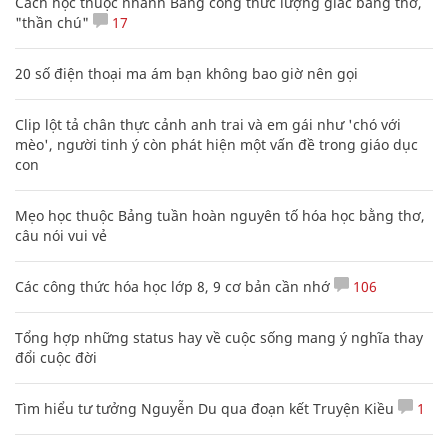
Cách học thuộc nhanh Bảng công thức lượng giác bằng thơ,
"thần chú"
17
20 số điện thoại ma ám bạn không bao giờ nên gọi
Clip lột tả chân thực cảnh anh trai và em gái như 'chó với
mèo', người tinh ý còn phát hiện một vấn đề trong giáo dục
con
Mẹo học thuộc Bảng tuần hoàn nguyên tố hóa học bằng thơ,
câu nói vui vẻ
Các công thức hóa học lớp 8, 9 cơ bản cần nhớ
106
Tổng hợp những status hay về cuộc sống mang ý nghĩa thay
đổi cuộc đời
Tìm hiểu tư tưởng Nguyễn Du qua đoạn kết Truyện Kiều
1