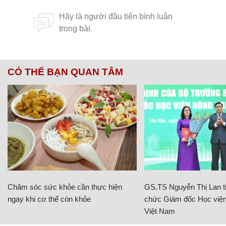
CÓ THỂ BẠN QUAN TÂM
Chăm sóc sức khỏe cần thực hiện
GS.TS Nguyễn Thị Lan ti
ngay khi cơ thể còn khỏe
chức Giám đốc Học viện
Việt Nam