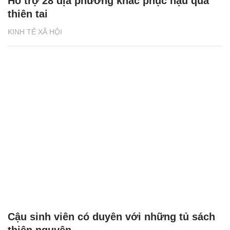
Hỗ trợ 28 địa phương khắc phục hậu quả
thiên tai
KINH TẾ XÃ HỘI
Cậu sinh viên có duyên với những tủ sách
thiện nguyện