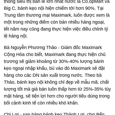
thống siêu thị bán lẻ lớn nhất nước là Co.opMart và
Big C, bánh kẹo nội hiện chiếm tới hơn 90%. Tại
Trung tâm thương mại Maximark, luôn được xem là
một trong những điểm còn bán nhiều hàng ngoại,
tết năm nay cũng đang thực hiện việc điều chỉnh tỷ
lệ hàng nội.
Bà Nguyễn Phương Thảo - Giám đốc Maximark
Cộng Hòa cho biết, Maximark đang thực hiện chủ
trương sẽ giảm khoảng từ 30%-40% lượng bánh
kẹo ngoại nhập khẩu, bù vào đó Maximark sẽ đặt
hàng cho các DN sản xuất trong nước. Theo bà
Thảo, bánh kẹo nội không chỉ đẹp về mẫu mã, chất
lượng tốt mà giá bán luôn thấp hơn từ 25%-35% tùy
mặt hàng, sẽ tiện lợi hơn cho người tiêu dùng trong
bối cảnh kinh tế còn nhiều khó khăn.
Chị Lợi - sạp hàng bánh kẹo Thành Lợi, chợ Bến