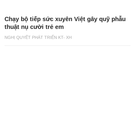
Chạy bộ tiếp sức xuyên Việt gây quỹ phẫu
thuật nụ cười trẻ em
NGHỊ QUYẾT PHÁT TRIỂN KT- XH