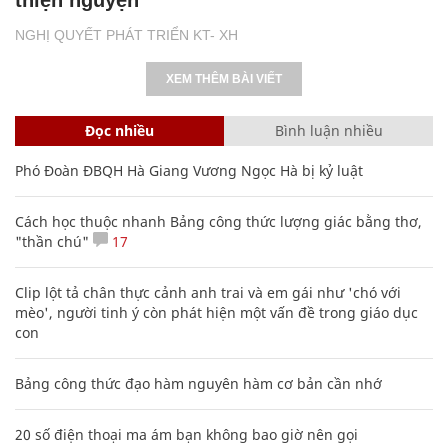
NGHỊ QUYẾT PHÁT TRIỂN KT- XH
XEM THÊM BÀI VIẾT
Đọc nhiều
Bình luận nhiều
Phó Đoàn ĐBQH Hà Giang Vương Ngọc Hà bị kỷ luật
Cách học thuộc nhanh Bảng công thức lượng giác bằng thơ,
"thần chú"
17
Clip lột tả chân thực cảnh anh trai và em gái như 'chó với
mèo', người tinh ý còn phát hiện một vấn đề trong giáo dục
con
Bảng công thức đạo hàm nguyên hàm cơ bản cần nhớ
20 số điện thoại ma ám bạn không bao giờ nên gọi