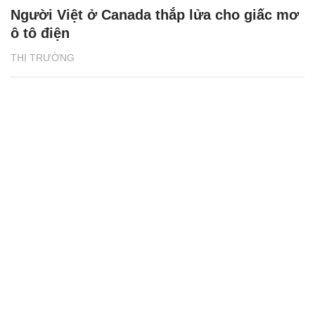
Người Việt ở Canada thắp lửa cho giấc mơ
ô tô điện
THỊ TRƯỜNG