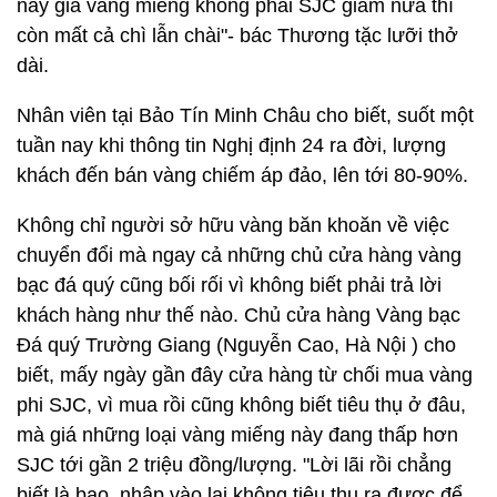
này giá vàng miếng không phải SJC giảm nữa thì
còn mất cả chì lẫn chài"- bác Thương tặc lưỡi thở
dài.
Nhân viên tại Bảo Tín Minh Châu cho biết, suốt một
tuần nay khi thông tin Nghị định 24 ra đời, lượng
khách đến bán vàng chiếm áp đảo, lên tới 80-90%.
Không chỉ người sở hữu vàng băn khoăn về việc
chuyển đổi mà ngay cả những chủ cửa hàng vàng
bạc đá quý cũng bối rối vì không biết phải trả lời
khách hàng như thế nào. Chủ cửa hàng Vàng bạc
Đá quý Trường Giang (Nguyễn Cao, Hà Nội ) cho
biết, mấy ngày gần đây cửa hàng từ chối mua vàng
phi SJC, vì mua rồi cũng không biết tiêu thụ ở đâu,
mà giá những loại vàng miếng này đang thấp hơn
SJC tới gần 2 triệu đồng/lượng. "Lời lãi rồi chẳng
biết là bao, nhập vào lại không tiêu thụ ra được để