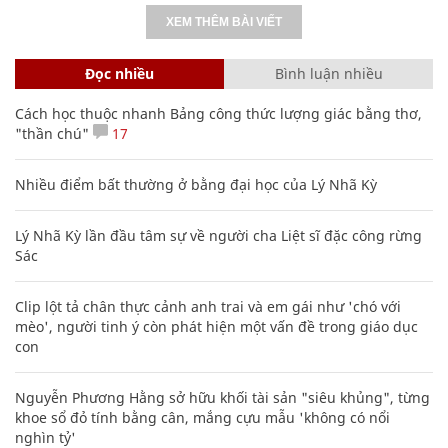
XEM THÊM BÀI VIẾT
Đọc nhiều
Bình luận nhiều
Cách học thuộc nhanh Bảng công thức lượng giác bằng thơ,
"thần chú"
17
Nhiều điểm bất thường ở bằng đại học của Lý Nhã Kỳ
Lý Nhã Kỳ lần đầu tâm sự về người cha Liệt sĩ đặc công rừng
Sác
Clip lột tả chân thực cảnh anh trai và em gái như 'chó với
mèo', người tinh ý còn phát hiện một vấn đề trong giáo dục
con
Nguyễn Phương Hằng sở hữu khối tài sản "siêu khủng", từng
khoe sổ đỏ tính bằng cân, mắng cựu mẫu 'không có nổi
nghìn tỷ'