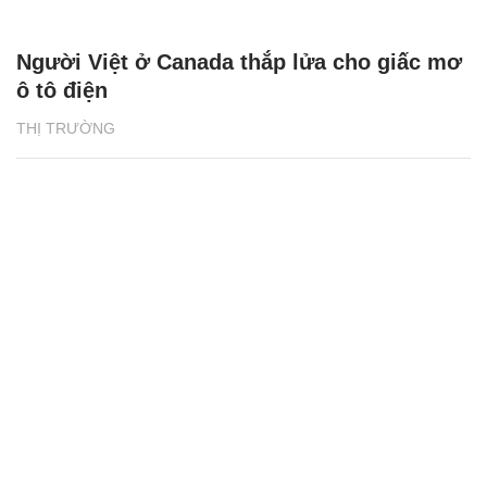
Người Việt ở Canada thắp lửa cho giấc mơ
ô tô điện
THỊ TRƯỜNG