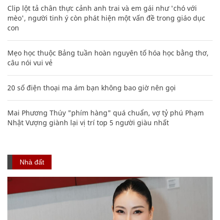
Clip lột tả chân thực cảnh anh trai và em gái như 'chó với
mèo', người tinh ý còn phát hiện một vấn đề trong giáo dục
con
Mẹo học thuộc Bảng tuần hoàn nguyên tố hóa học bằng thơ,
câu nói vui vẻ
20 số điện thoại ma ám bạn không bao giờ nên gọi
Mai Phương Thúy "phím hàng" quá chuẩn, vợ tỷ phú Phạm
Nhật Vượng giành lại vị trí top 5 người giàu nhất
Nhà đất