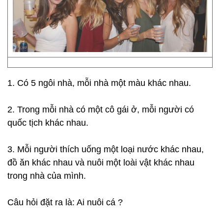
1. Có 5 ngôi nhà, mỗi nhà một màu khác nhau.
2. Trong mỗi nhà có một cô gái ở, mỗi người có
quốc tịch khác nhau.
3. Mỗi người thích uống một loại nước khác nhau,
đồ ăn khác nhau và nuôi một loài vật khác nhau
trong nhà của mình.
Câu hỏi đặt ra là: Ai nuôi cá ?