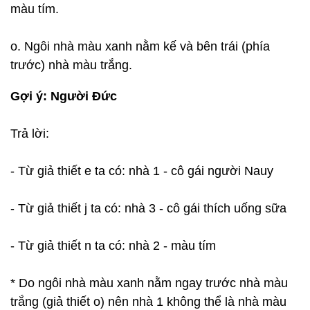
màu tím.
o. Ngôi nhà màu xanh nằm kế và bên trái (phía
trước) nhà màu trắng.
Gợi ý: Người Đức
Trả lời:
- Từ giả thiết e ta có: nhà 1 - cô gái người Nauy
- Từ giả thiết j ta có: nhà 3 - cô gái thích uống sữa
- Từ giả thiết n ta có: nhà 2 - màu tím
* Do ngôi nhà màu xanh nằm ngay trước nhà màu
trắng (giả thiết o) nên nhà 1 không thể là nhà màu