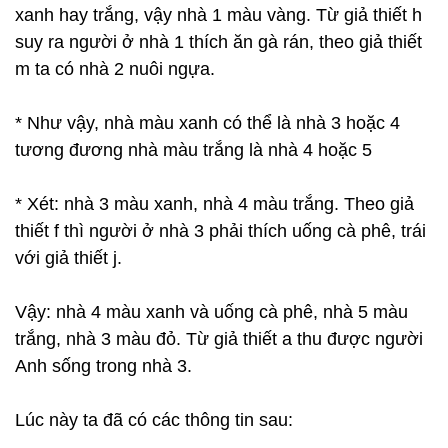
xanh hay trắng, vậy nhà 1 màu vàng. Từ giả thiết h
suy ra người ở nhà 1 thích ăn gà rán, theo giả thiết
m ta có nhà 2 nuôi ngựa.
* Như vậy, nhà màu xanh có thể là nhà 3 hoặc 4
tương đương nhà màu trắng là nhà 4 hoặc 5
* Xét: nhà 3 màu xanh, nhà 4 màu trắng. Theo giả
thiết f thì người ở nhà 3 phải thích uống cà phê, trái
với giả thiết j.
Vậy: nhà 4 màu xanh và uống cà phê, nhà 5 màu
trắng, nhà 3 màu đỏ. Từ giả thiết a thu được người
Anh sống trong nhà 3.
Lúc này ta đã có các thông tin sau: