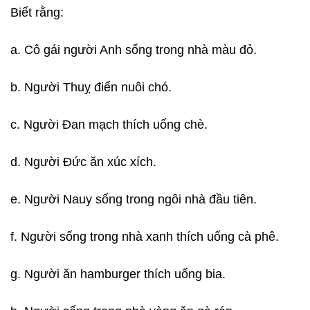
Biết rằng:
a. Cô gái người Anh sống trong nhà màu đỏ.
b. Người Thuỵ điển nuôi chó.
c. Người Đan mạch thích uống chè.
d. Người Đức ăn xúc xích.
e. Người Nauy sống trong ngôi nhà đầu tiên.
f. Người sống trong nhà xanh thích uống cà phê.
g. Người ăn hamburger thích uống bia.