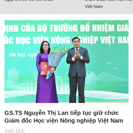
Việt Nam
GS.TS Nguyễn Thị Lan tiếp tục giữ chức
Giám đốc Học viện Nông nghiệp Việt Nam
GIÁO DỤC