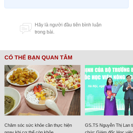
CÓ THỂ BẠN QUAN TÂM
Chăm sóc sức khỏe cần thực hiện
GS.TS Nguyễn Thị Lan ti
ngay khi cơ thể còn khỏe
chức Giám đốc Học viện