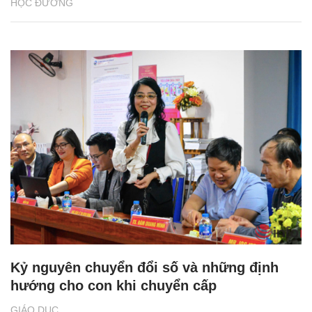
HỌC ĐƯỜNG
Kỷ nguyên chuyển đổi số và những định
hướng cho con khi chuyển cấp
GIÁO DỤC