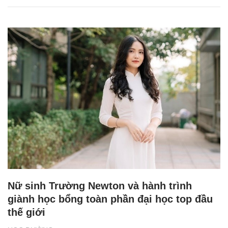
Nữ sinh Trường Newton và hành trình
giành học bổng toàn phần đại học top đầu
thế giới