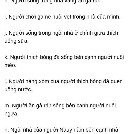
h. Người sống trong nhà vàng ăn gà rán.
i. Người chơi game nuôi vẹt trong nhà của mình.
j. Người sống trong ngôi nhà ở chính giữa thích
uống sữa.
k. Người thích bóng đá sống bên cạnh người nuôi
mèo.
l. Người hàng xóm của người thích bóng đá quen
uống nước.
m. Người ăn gà rán sống bên cạnh người nuôi
ngựa.
n. Ngôi nhà của người Nauy nằm bên cạnh nhà