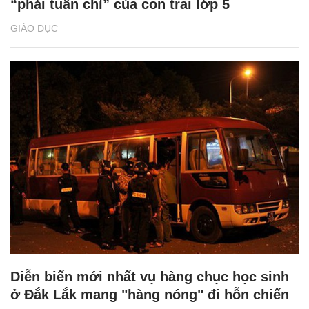
“phải tuân chỉ” của con trai lớp 5
GIÁO DỤC
Diễn biến mới nhất vụ hàng chục học sinh
ở Đắk Lắk mang "hàng nóng" đi hỗn chiến