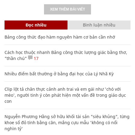
XEM THÊM BÀI VIẾT
Đọc nhiều
Bình luận nhiều
Bảng công thức đạo hàm nguyên hàm cơ bản cần nhớ
Cách học thuộc nhanh Bảng công thức lượng giác bằng thơ,
"thần chú"
17
Nhiều điểm bất thường ở bằng đại học của Lý Nhã Kỳ
Clip lột tả chân thực cảnh anh trai và em gái như 'chó với
mèo', người tinh ý còn phát hiện một vấn đề trong giáo dục
con
Nguyễn Phương Hằng sở hữu khối tài sản "siêu khủng", từng
khoe sổ đỏ tính bằng cân, mắng cựu mẫu 'không có nổi
nghìn tỷ'