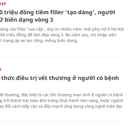
ĐẸP
0 triệu đồng tiêm filler 'tạo dáng', người
ữ biến dạng vòng 3
uảng cáo filler 'cao cấp', duy trì nhiều năm, một phụ nữ ở Hà Nội
100 triệu đồng để làm đẹp vòng 3. Ba năm sau, chị nhập viện
nh trạng áp xe lan rộng, mông biến dạng.
E
 thức điều trị vết thương ở người có bệnh
 vết thương, đặc biệt là các tổn thương mạn tính ở người có bệnh
g trở thành bài toán khó trong thực hành lâm sàng, buộc ngành
hay đổi cách tiếp cận và đẩy mạnh ứng dụng công nghệ hiện đại.