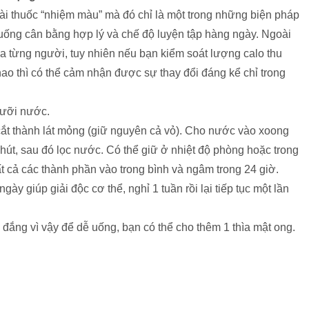
ài thuốc “nhiệm màu” mà đó chỉ là một trong những biện pháp
 uống cân bằng hợp lý và chế độ luyện tập hàng ngày. Ngoài
ủa từng người, tuy nhiên nếu bạn kiểm soát lượng calo thu
ao thì có thể cảm nhận được sự thay đổi đáng kể chỉ trong
 rưỡi nước.
cắt thành lát mỏng (giữ nguyên cả vỏ). Cho nước vào xoong
phút, sau đó lọc nước. Có thể giữ ở nhiệt độ phòng hoặc trong
ất cả các thành phần vào trong bình và ngâm trong 24 giờ.
gày giúp giải độc cơ thể, nghỉ 1 tuần rồi lại tiếp tục một lần
ị đắng vì vậy để dễ uống, bạn có thể cho thêm 1 thìa mật ong.