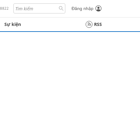
18822
Đăng nhập
Sự kiện
RSS