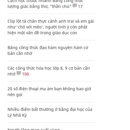
Cách học thuộc nhanh Bảng công thức
lượng giác bằng thơ, "thần chú"
17
Clip lột tả chân thực cảnh anh trai và em gái
như 'chó với mèo', người tinh ý còn phát
hiện một vấn đề trong giáo dục con
Bảng công thức đạo hàm nguyên hàm cơ
bản cần nhớ
Các công thức hóa học lớp 8, 9 cơ bản cần
nhớ
106
20 số điện thoại ma ám bạn không bao giờ
nên gọi
Nhiều điểm bất thường ở bằng đại học của
Lý Nhã Kỳ
Người lãng mạn cuối cùng