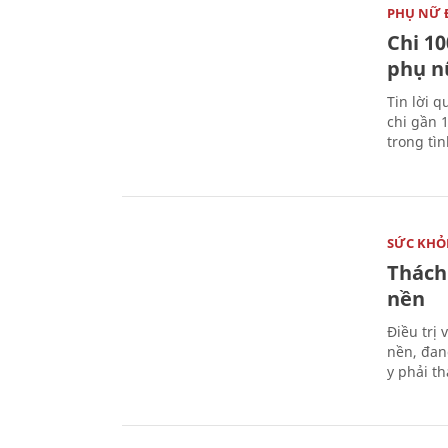
PHỤ NỮ 
Chi 10
phụ n
Tin lời q
chi gần 
trong tì
SỨC KHỎ
Thách
nền
Điều trị
nền, đan
y phải t