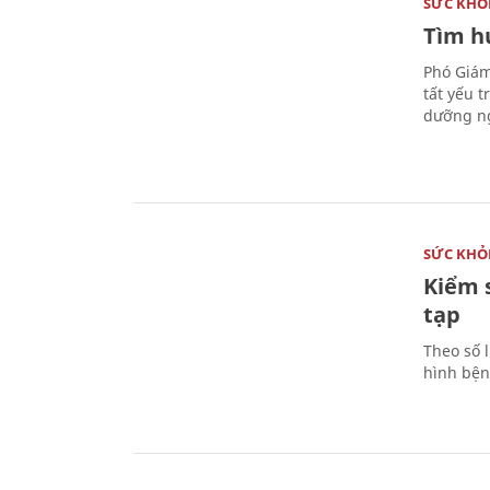
SỨC KHỎ
Tìm hư
Phó Giám
tất yếu 
dưỡng ng
SỨC KHỎ
Kiểm 
tạp
Theo số l
hình bện