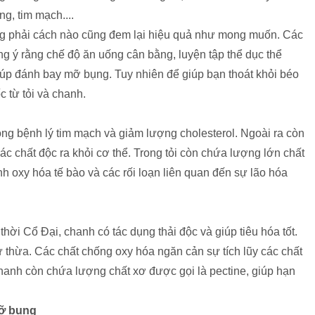
g, tim mạch....
g phải cách nào cũng đem lại hiệu quả như mong muốn. Các
g ý rằng chế độ ăn uống cân bằng, luyện tập thể dục thể
iúp đánh bay mỡ bụng. Tuy nhiên để giúp bạn thoát khỏi béo
c từ tỏi và chanh.
 trong bệnh lý tim mạch và giảm lượng cholesterol. Ngoài ra còn
 các chất độc ra khỏi cơ thể. Trong tỏi còn chứa lượng lớn chất
h oxy hóa tế bào và các rối loạn liên quan đến sự lão hóa
ời Cổ Đại, chanh có tác dụng thải độc và giúp tiêu hóa tốt.
 thừa. Các chất chống oxy hóa ngăn cản sự tích lũy các chất
anh còn chứa lượng chất xơ được gọi là pectine, giúp hạn
mỡ bụng