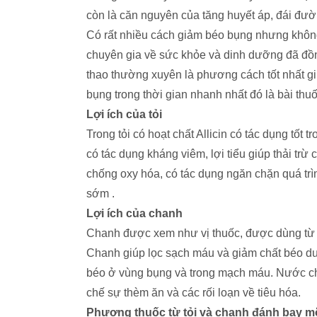
còn là căn nguyên của tăng huyết áp, đái đườn
Có rất nhiều cách giảm béo bụng nhưng khôn
chuyên gia về sức khỏe và dinh dưỡng đã đồn
thao thường xuyên là phương cách tốt nhất g
bụng trong thời gian nhanh nhất đó là bài thuố
Lợi ích của tỏi
Trong tỏi có hoạt chất Allicin có tác dụng tốt
có tác dụng kháng viêm, lợi tiểu giúp thải trừ
chống oxy hóa, có tác dụng ngăn chặn quá trìn
sớm .
Lợi ích của chanh
Chanh được xem như vị thuốc, được dùng từ th
Chanh giúp lọc sạch máu và giảm chất béo dư
béo ở vùng bụng và trong mạch máu. Nước ch
chế sự thèm ăn và các rối loạn về tiêu hóa.
Phương thuốc từ tỏi và chanh đánh bay 