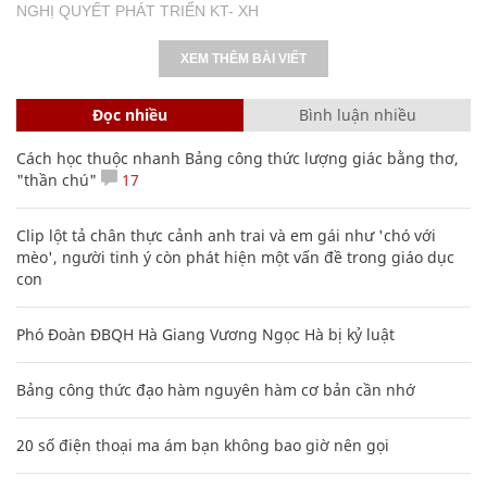
NGHỊ QUYẾT PHÁT TRIỂN KT- XH
XEM THÊM BÀI VIẾT
Đọc nhiều
Bình luận nhiều
Cách học thuộc nhanh Bảng công thức lượng giác bằng thơ,
"thần chú"
17
Clip lột tả chân thực cảnh anh trai và em gái như 'chó với
mèo', người tinh ý còn phát hiện một vấn đề trong giáo dục
con
Phó Đoàn ĐBQH Hà Giang Vương Ngọc Hà bị kỷ luật
Bảng công thức đạo hàm nguyên hàm cơ bản cần nhớ
20 số điện thoại ma ám bạn không bao giờ nên gọi