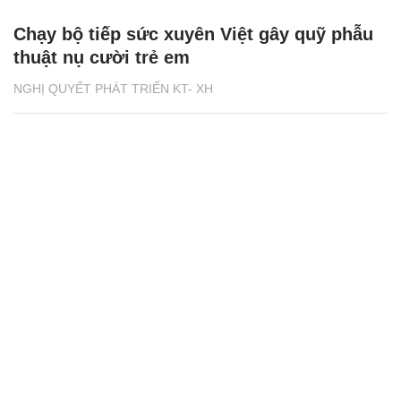
Chạy bộ tiếp sức xuyên Việt gây quỹ phẫu
thuật nụ cười trẻ em
NGHỊ QUYẾT PHÁT TRIỂN KT- XH