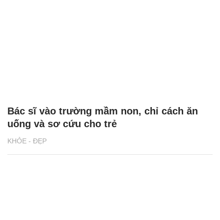
Bác sĩ vào trường mầm non, chỉ cách ăn
uống và sơ cứu cho trẻ
KHỎE - ĐẸP