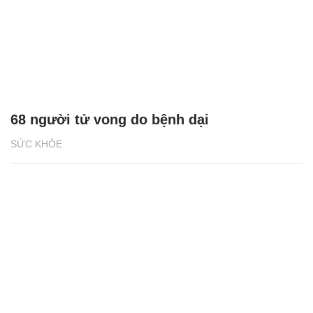
68 người tử vong do bệnh dại
SỨC KHỎE