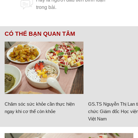
CÓ THỂ BẠN QUAN TÂM
Chăm sóc sức khỏe cần thực hiện
GS.TS Nguyễn Thị Lan ti
ngay khi cơ thể còn khỏe
chức Giám đốc Học viện
Việt Nam