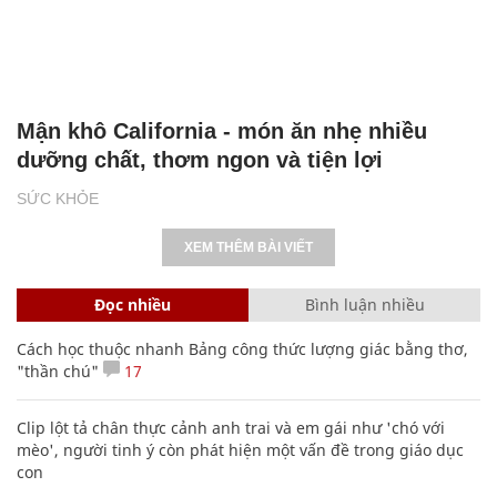
Mận khô California - món ăn nhẹ nhiều
dưỡng chất, thơm ngon và tiện lợi
SỨC KHỎE
XEM THÊM BÀI VIẾT
Đọc nhiều
Bình luận nhiều
Cách học thuộc nhanh Bảng công thức lượng giác bằng thơ,
"thần chú"
17
Clip lột tả chân thực cảnh anh trai và em gái như 'chó với
mèo', người tinh ý còn phát hiện một vấn đề trong giáo dục
con