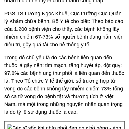
đoạn muộn nên tỷ lệ chữa thành công thấp.
PGS.TS Lương Ngọc Khuê, Cục trưởng Cục Quản
lý Khám chữa bệnh, Bộ Y tế cho biết: Theo báo cáo
của 1.200 bệnh viện cho thấy, các bệnh không lây
nhiễm chiếm 67-73% số người bệnh đang nằm viện
điều trị, gây quá tải cho hệ thống y tế.
Trong đó chủ yếu là do các bệnh liên quan đến
thuốc lá gây nên: tim mạch, tăng huyết áp, đột quỵ;
97,8% các bệnh ung thư phổi là liên quan đến thuốc
lá. Theo Tổ chức Y tế thế giới, số trường hợp tử
vong do các bệnh không lây nhiễm chiếm 73% tổng
số ca tử vong do bệnh tật và thương tích ở Việt
Nam, mà một trong những nguyên nhân quan trọng
là do tỷ lệ sử dụng thuốc lá cao.