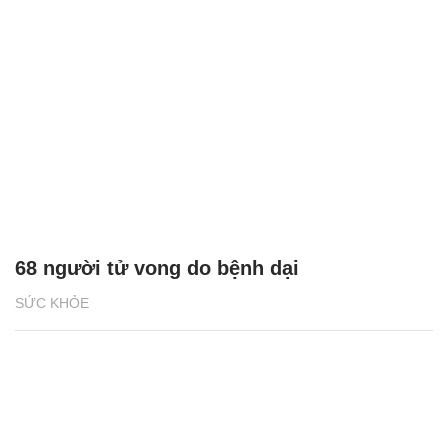
68 người tử vong do bệnh dại
SỨC KHỎE