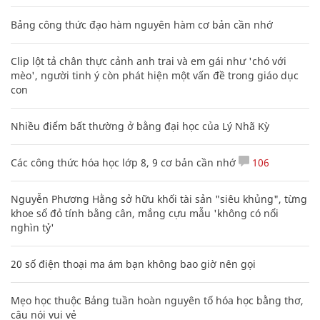
Bảng công thức đạo hàm nguyên hàm cơ bản cần nhớ
Clip lột tả chân thực cảnh anh trai và em gái như 'chó với
mèo', người tinh ý còn phát hiện một vấn đề trong giáo dục
con
Nhiều điểm bất thường ở bằng đại học của Lý Nhã Kỳ
Các công thức hóa học lớp 8, 9 cơ bản cần nhớ
106
Nguyễn Phương Hằng sở hữu khối tài sản "siêu khủng", từng
khoe sổ đỏ tính bằng cân, mắng cựu mẫu 'không có nổi
nghìn tỷ'
20 số điện thoại ma ám bạn không bao giờ nên gọi
Mẹo học thuộc Bảng tuần hoàn nguyên tố hóa học bằng thơ,
câu nói vui vẻ