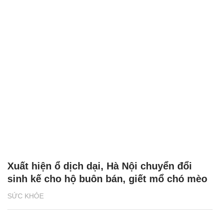
Xuất hiện ổ dịch dại, Hà Nội chuyển đổi
sinh kế cho hộ buôn bán, giết mổ chó mèo
SỨC KHỎE