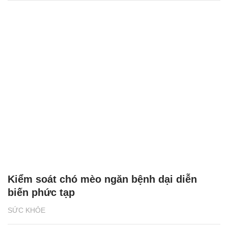
Kiểm soát chó mèo ngăn bệnh dại diễn
biến phức tạp
SỨC KHỎE