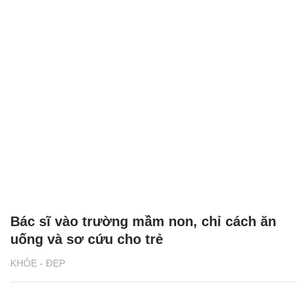
Bác sĩ vào trường mầm non, chỉ cách ăn
uống và sơ cứu cho trẻ
KHỎE - ĐẸP