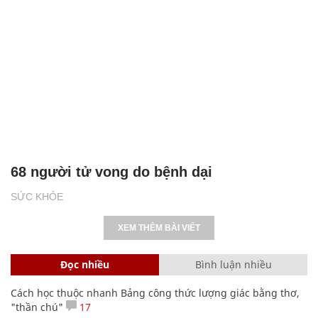
68 người tử vong do bệnh dại
SỨC KHỎE
XEM THÊM BÀI VIẾT
Đọc nhiều
Bình luận nhiều
Cách học thuộc nhanh Bảng công thức lượng giác bằng thơ,
"thần chú"
17