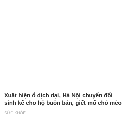
Xuất hiện ổ dịch dại, Hà Nội chuyển đổi
sinh kế cho hộ buôn bán, giết mổ chó mèo
SỨC KHỎE