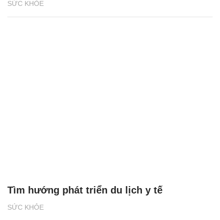
SỨC KHỎE
Tìm hướng phát triển du lịch y tế
SỨC KHỎE