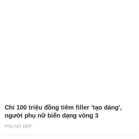
Chi 100 triệu đồng tiêm filler 'tạo dáng',
người phụ nữ biến dạng vòng 3
PHỤ NỮ ĐẸP