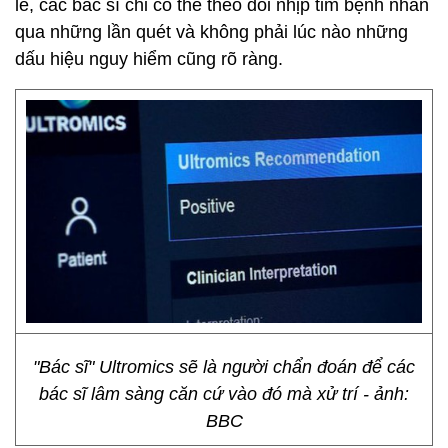
lẽ, các bác sĩ chỉ có thể theo dõi nhịp tim bệnh nhân
qua những lần quét và không phải lúc nào những
dấu hiệu nguy hiểm cũng rõ ràng.
"Bác sĩ" Ultromics sẽ là người chẩn đoán để các
bác sĩ lâm sàng căn cứ vào đó mà xử trí - ảnh:
BBC