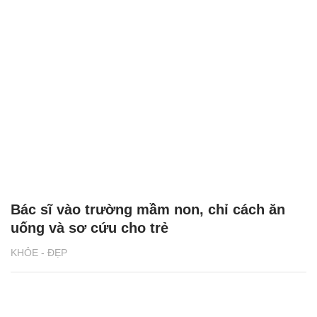
Bác sĩ vào trường mầm non, chỉ cách ăn
uống và sơ cứu cho trẻ
KHỎE - ĐẸP