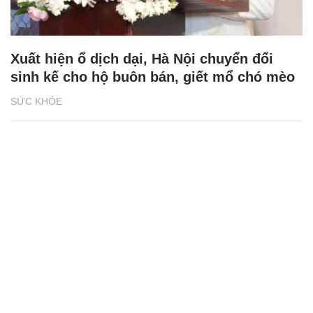
Xuất hiện ổ dịch dại, Hà Nội chuyển đổi
sinh kế cho hộ buôn bán, giết mổ chó mèo
SỨC KHỎE