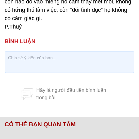
cồn nào đổ vào miệng họ cảm thấy mệt mỏi, không
có hứng thú làm việc, còn “đói tình dục” họ không
có cảm giác gì.
P.Thuý
CÓ THỂ BẠN QUAN TÂM