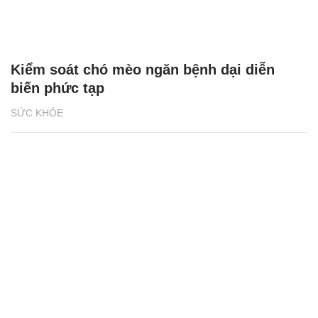
Kiểm soát chó mèo ngăn bệnh dại diễn
biến phức tạp
SỨC KHỎE