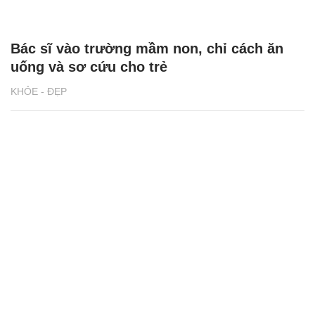
Bác sĩ vào trường mầm non, chỉ cách ăn
uống và sơ cứu cho trẻ
KHỎE - ĐẸP