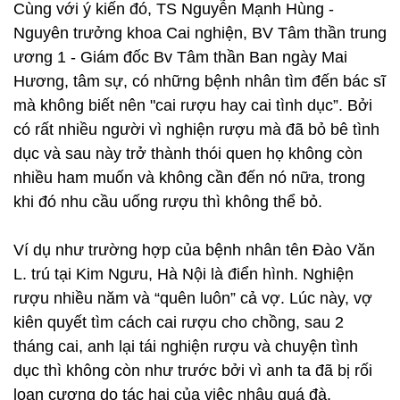
Cùng với ý kiến đó, TS Nguyễn Mạnh Hùng -
Nguyên trưởng khoa Cai nghiện, BV Tâm thần trung
ương 1 - Giám đốc Bv Tâm thần Ban ngày Mai
Hương, tâm sự, có những bệnh nhân tìm đến bác sĩ
mà không biết nên "cai rượu hay cai tình dục”. Bởi
có rất nhiều người vì nghiện rượu mà đã bỏ bê tình
dục và sau này trở thành thói quen họ không còn
nhiều ham muốn và không cần đến nó nữa, trong
khi đó nhu cầu uống rượu thì không thể bỏ.
Ví dụ như trường hợp của bệnh nhân tên Đào Văn
L. trú tại Kim Ngưu, Hà Nội là điển hình. Nghiện
rượu nhiều năm và “quên luôn” cả vợ. Lúc này, vợ
kiên quyết tìm cách cai rượu cho chồng, sau 2
tháng cai, anh lại tái nghiện rượu và chuyện tình
dục thì không còn như trước bởi vì anh ta đã bị rối
loạn cương do tác hại của việc nhậu quá đà.