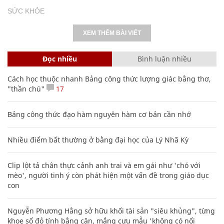
SỨC KHỎE
XEM THÊM BÀI VIẾT
Đọc nhiều
Bình luận nhiều
Cách học thuộc nhanh Bảng công thức lượng giác bằng thơ,
"thần chú"
17
Bảng công thức đạo hàm nguyên hàm cơ bản cần nhớ
Nhiều điểm bất thường ở bằng đại học của Lý Nhã Kỳ
Clip lột tả chân thực cảnh anh trai và em gái như 'chó với
mèo', người tinh ý còn phát hiện một vấn đề trong giáo dục
con
Nguyễn Phương Hằng sở hữu khối tài sản "siêu khủng", từng
khoe sổ đỏ tính bằng cân, mắng cựu mẫu 'không có nổi