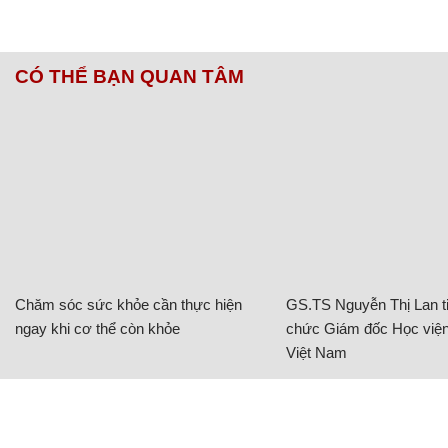
CÓ THỂ BẠN QUAN TÂM
Chăm sóc sức khỏe cần thực hiện
GS.TS Nguyễn Thị Lan ti
ngay khi cơ thể còn khỏe
chức Giám đốc Học viện
Việt Nam