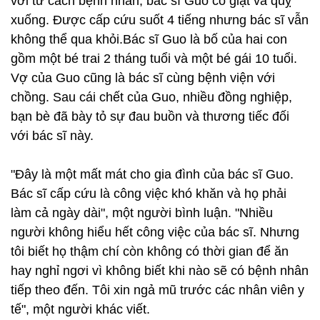
với tư cách bệnh nhân, bác sĩ Guo co giật và quỵ
xuống. Được cấp cứu suốt 4 tiếng nhưng bác sĩ vẫn
không thể qua khỏi.Bác sĩ Guo là bố của hai con
gồm một bé trai 2 tháng tuổi và một bé gái 10 tuổi.
Vợ của Guo cũng là bác sĩ cùng bệnh viện với
chồng. Sau cái chết của Guo, nhiều đồng nghiệp,
bạn bè đã bày tỏ sự đau buồn và thương tiếc đối
với bác sĩ này.
"Đây là một mất mát cho gia đình của bác sĩ Guo.
Bác sĩ cấp cứu là công việc khó khăn và họ phải
làm cả ngày dài", một người bình luận. "Nhiều
người không hiểu hết công việc của bác sĩ. Nhưng
tôi biết họ thậm chí còn không có thời gian để ăn
hay nghỉ ngơi vì không biết khi nào sẽ có bệnh nhân
tiếp theo đến. Tôi xin ngả mũ trước các nhân viên y
tế", một người khác viết.