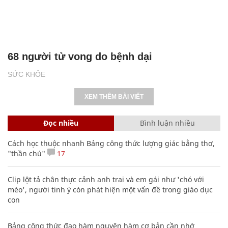
68 người tử vong do bệnh dại
SỨC KHỎE
XEM THÊM BÀI VIẾT
Đọc nhiều
Bình luận nhiều
Cách học thuộc nhanh Bảng công thức lượng giác bằng thơ,
"thần chú"
17
Clip lột tả chân thực cảnh anh trai và em gái như 'chó với
mèo', người tinh ý còn phát hiện một vấn đề trong giáo dục
con
Bảng công thức đạo hàm nguyên hàm cơ bản cần nhớ