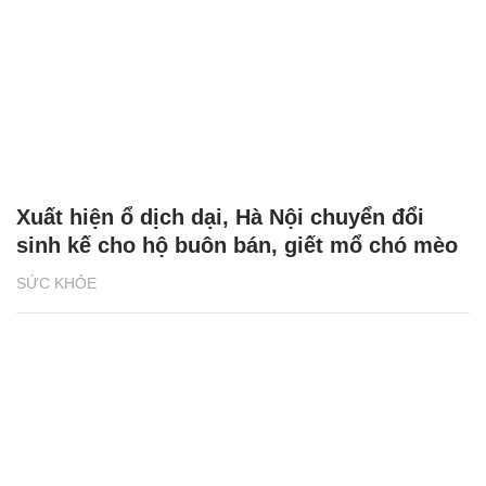
Xuất hiện ổ dịch dại, Hà Nội chuyển đổi
sinh kế cho hộ buôn bán, giết mổ chó mèo
SỨC KHỎE