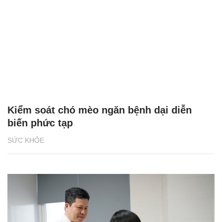
Kiểm soát chó mèo ngăn bệnh dại diễn
biến phức tạp
SỨC KHỎE