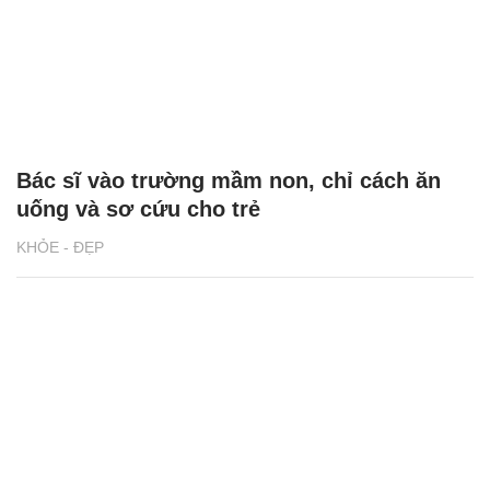
Bác sĩ vào trường mầm non, chỉ cách ăn
uống và sơ cứu cho trẻ
KHỎE - ĐẸP