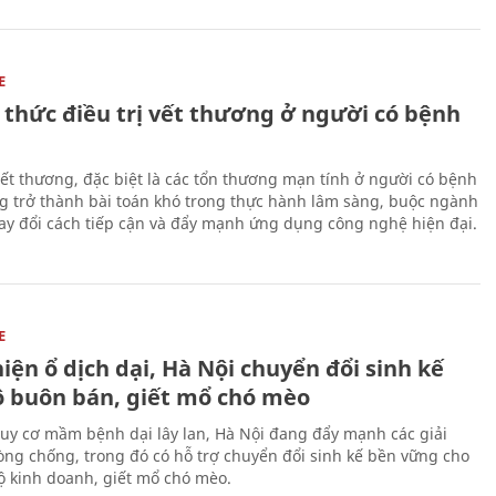
E
 thức điều trị vết thương ở người có bệnh
 vết thương, đặc biệt là các tổn thương mạn tính ở người có bệnh
g trở thành bài toán khó trong thực hành lâm sàng, buộc ngành
hay đổi cách tiếp cận và đẩy mạnh ứng dụng công nghệ hiện đại.
E
iện ổ dịch dại, Hà Nội chuyển đổi sinh kế
ộ buôn bán, giết mổ chó mèo
uy cơ mầm bệnh dại lây lan, Hà Nội đang đẩy mạnh các giải
ng chống, trong đó có hỗ trợ chuyển đổi sinh kế bền vững cho
 kinh doanh, giết mổ chó mèo.