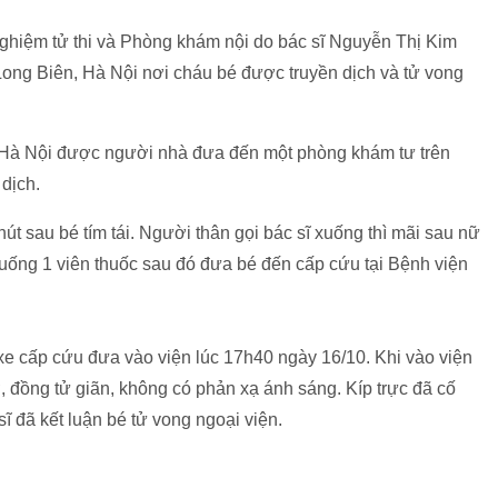
iệm tử thi và Phòng khám nội do bác sĩ Nguyễn Thị Kim
 Long Biên, Hà Nội nơi cháu bé được truyền dịch và tử vong
n Hà Nội được người nhà đưa đến một phòng khám tư trên
dịch.
hút sau bé tím tái. Người thân gọi bác sĩ xuống thì mãi sau nữ
uống 1 viên thuốc sau đó đưa bé đến cấp cứu tại Bệnh viện
e cấp cứu đưa vào viện lúc 17h40 ngày 16/10. Khi vào viện
, đồng tử giãn, không có phản xạ ánh sáng. Kíp trực đã cố
 đã kết luận bé tử vong ngoại viện.