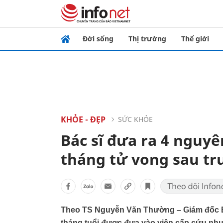
Đời sống
Thị trường
Thế giới
KHỎE - ĐẸP
SỨC KHỎE
Bác sĩ đưa ra 4 nguy
tháng tử vong sau tr
Theo TS Nguyễn Văn Thường – Giám đốc Bệ
tháng tuổi được đưa vào viện cấp cứu nhưn