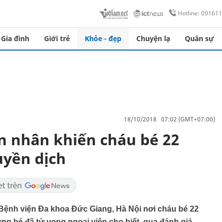
Hotline: 09161
Gia đình
Giới trẻ
Khỏe - đẹp
Chuyện lạ
Quân sự
18/10/2018 07:02 (GMT+07:00)
ên nhân khiến cháu bé 22
uyền dịch
nh viện Đa khoa Đức Giang, Hà Nội nơi cháu bé 22
g bé đã tử vong ngoại viện cho biết, qua đánh giá