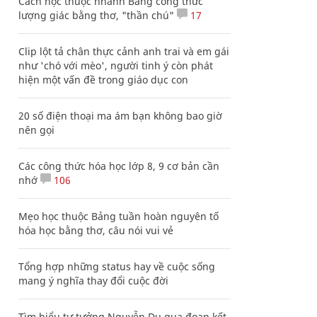
Cách học thuộc nhanh Bảng công thức
lượng giác bằng thơ, "thần chú"
17
Clip lột tả chân thực cảnh anh trai và em gái
như 'chó với mèo', người tinh ý còn phát
hiện một vấn đề trong giáo dục con
20 số điện thoại ma ám bạn không bao giờ
nên gọi
Các công thức hóa học lớp 8, 9 cơ bản cần
nhớ
106
Mẹo học thuộc Bảng tuần hoàn nguyên tố
hóa học bằng thơ, câu nói vui vẻ
Tổng hợp những status hay về cuộc sống
mang ý nghĩa thay đổi cuộc đời
Tìm hiểu tư tưởng Nguyễn Du qua đoạn kết