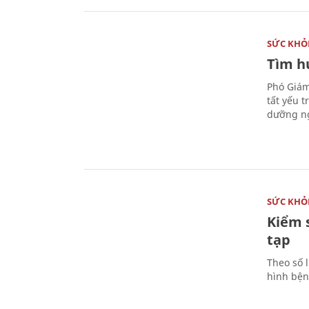
SỨC KHỎ
Tìm hư
Phó Giám
tất yếu 
dưỡng ng
SỨC KHỎ
Kiểm 
tạp
Theo số l
hình bện