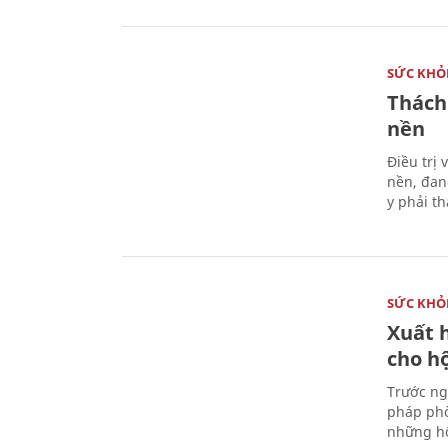
SỨC KHỎ
Thách
nền
Điều trị
nền, đan
y phải t
SỨC KHỎ
Xuất h
cho h
Trước ng
pháp phò
những hộ