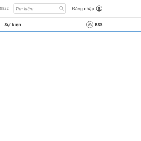
18822
Đăng nhập
Sự kiện
RSS