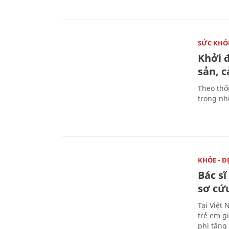
SỨC KHỎ
Khởi 
sản, 
Theo thố
trong nhữ
KHỎE - Đ
Bác s
sơ cứu
Tại Việt 
trẻ em g
phì tăng 