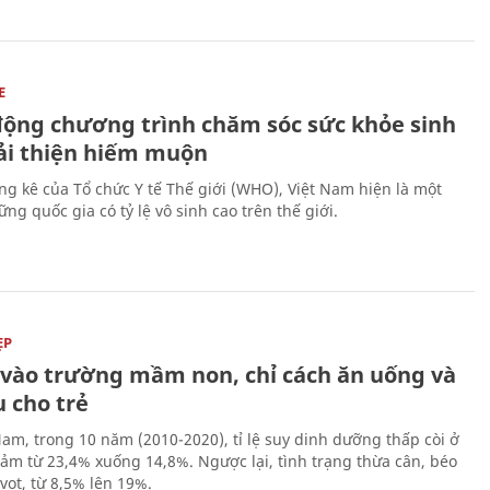
E
động chương trình chăm sóc sức khỏe sinh
cải thiện hiếm muộn
ng kê của Tổ chức Y tế Thế giới (WHO), Việt Nam hiện là một
ng quốc gia có tỷ lệ vô sinh cao trên thế giới.
ẸP
ĩ vào trường mầm non, chỉ cách ăn uống và
 cho trẻ
Nam, trong 10 năm (2010-2020), tỉ lệ suy dinh dưỡng thấp còi ở
iảm từ 23,4% xuống 14,8%. Ngược lại, tình trạng thừa cân, béo
vọt, từ 8,5% lên 19%.