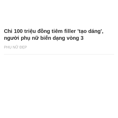
Chi 100 triệu đồng tiêm filler 'tạo dáng',
người phụ nữ biến dạng vòng 3
PHỤ NỮ ĐẸP