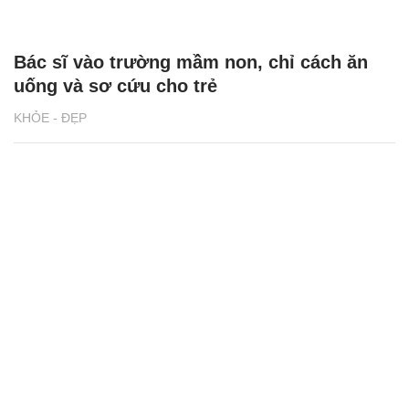
Bác sĩ vào trường mầm non, chỉ cách ăn
uống và sơ cứu cho trẻ
KHỎE - ĐẸP