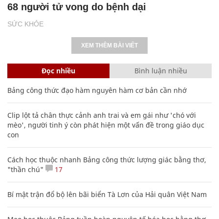
68 người tử vong do bệnh dại
SỨC KHỎE
XEM THÊM BÀI VIẾT
Đọc nhiều
Bình luận nhiều
Bảng công thức đạo hàm nguyên hàm cơ bản cần nhớ
Clip lột tả chân thực cảnh anh trai và em gái như 'chó với
mèo', người tinh ý còn phát hiện một vấn đề trong giáo dục
con
Cách học thuộc nhanh Bảng công thức lượng giác bằng thơ,
"thần chú"
17
Bí mật trận đổ bộ lên bãi biển Tà Lơn của Hải quân Việt Nam