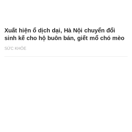
Xuất hiện ổ dịch dại, Hà Nội chuyển đổi
sinh kế cho hộ buôn bán, giết mổ chó mèo
SỨC KHỎE