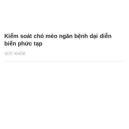
Kiểm soát chó mèo ngăn bệnh dại diễn
biến phức tạp
SỨC KHỎE