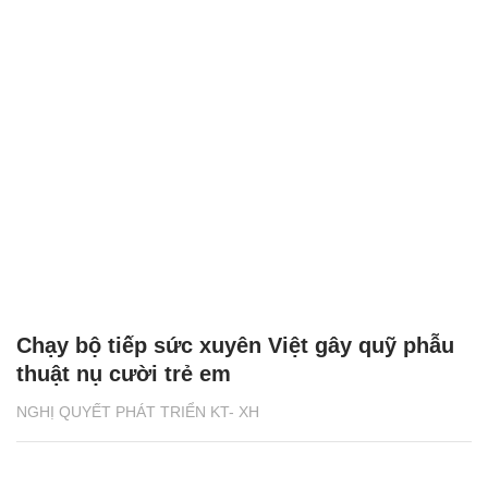
Chạy bộ tiếp sức xuyên Việt gây quỹ phẫu
thuật nụ cười trẻ em
NGHỊ QUYẾT PHÁT TRIỂN KT- XH