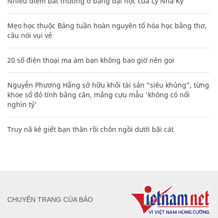
Nhiều điểm bất thường ở bằng đại học của Lý Nhã Kỳ
Mẹo học thuộc Bảng tuần hoàn nguyên tố hóa học bằng thơ,
câu nói vui vẻ
20 số điện thoại ma ám bạn không bao giờ nên gọi
Nguyễn Phương Hằng sở hữu khối tài sản "siêu khủng", từng
khoe sổ đỏ tính bằng cân, mắng cựu mẫu 'không có nổi
nghìn tỷ'
Truy nã kẻ giết bạn thân rồi chôn ngồi dưới bãi cát
CHUYÊN TRANG CỦA BÁO