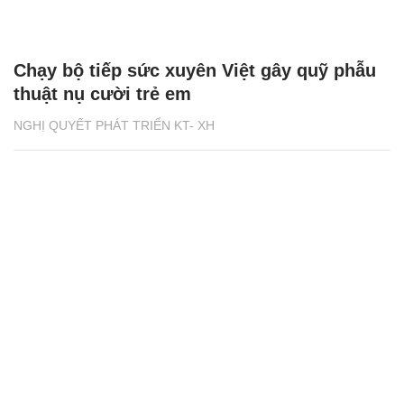
Chạy bộ tiếp sức xuyên Việt gây quỹ phẫu
thuật nụ cười trẻ em
NGHỊ QUYẾT PHÁT TRIỂN KT- XH