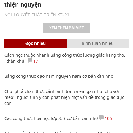
thiện nguyện
NGHỊ QUYẾT PHÁT TRIỂN KT- XH
XEM THÊM BÀI VIẾT
Đọc nhiều
Bình luận nhiều
Cách học thuộc nhanh Bảng công thức lượng giác bằng thơ,
"thần chú"
17
Bảng công thức đạo hàm nguyên hàm cơ bản cần nhớ
Clip lột tả chân thực cảnh anh trai và em gái như 'chó với
mèo', người tinh ý còn phát hiện một vấn đề trong giáo dục
con
Các công thức hóa học lớp 8, 9 cơ bản cần nhớ
106