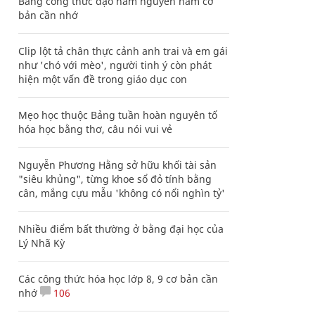
Bảng công thức đạo hàm nguyên hàm cơ
bản cần nhớ
Clip lột tả chân thực cảnh anh trai và em gái
như 'chó với mèo', người tinh ý còn phát
hiện một vấn đề trong giáo dục con
Mẹo học thuộc Bảng tuần hoàn nguyên tố
hóa học bằng thơ, câu nói vui vẻ
Nguyễn Phương Hằng sở hữu khối tài sản
"siêu khủng", từng khoe sổ đỏ tính bằng
cân, mắng cựu mẫu 'không có nổi nghìn tỷ'
Nhiều điểm bất thường ở bằng đại học của
Lý Nhã Kỳ
Các công thức hóa học lớp 8, 9 cơ bản cần
nhớ
106