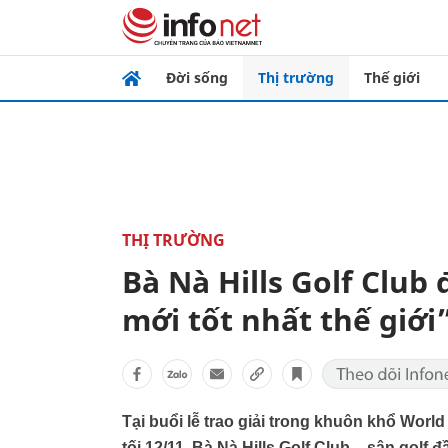
Đời sống
Thị trường
Thế giới
THỊ TRƯỜNG
Bà Nà Hills Golf Club
mới tốt nhất thế giới
Tại buổi lễ trao giải trong khuôn khổ Worl
tối 12/11, Bà Nà Hills Golf Club – sân golf đ