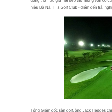
đồng thời lưu giữ nét đẹp thơ mộng vốn có c
hiệu Bà Nà Hills Golf Club - điểm đến trải ng
Tổng Giám đốc sân golf, ông Jack Hedges chi