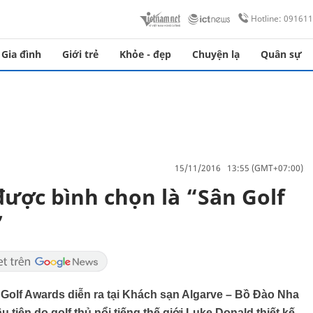
Hotline: 09161
Gia đình
Giới trẻ
Khỏe - đẹp
Chuyện lạ
Quân sự
15/11/2016 13:55 (GMT+07:00)
 được bình chọn là “Sân Golf
”
d Golf Awards diễn ra tại Khách sạn Algarve – Bồ Đào Nha
ầu tiên do golf thủ nổi tiếng thế giới Luke Donald thiết kế,