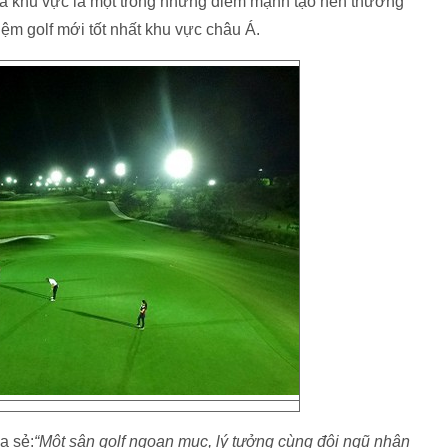
ủa khu vực là một trong những điểm mạnh tạo nên thương
hiệm golf mới tốt nhất khu vực châu Á.
a sẻ:
“Một sân golf ngoạn mục, lý tưởng cùng đội ngũ nhân