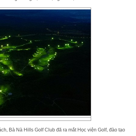
h, Bà Nà Hills Golf Club đã ra mắt Học viện Golf, đào tạo