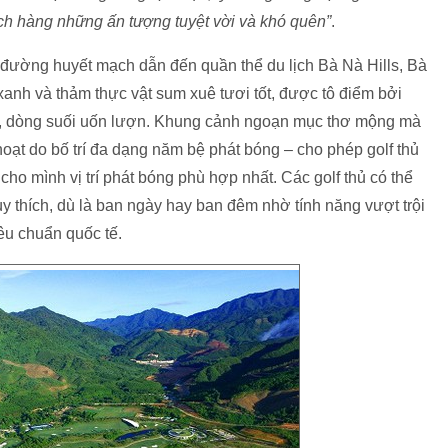
h hàng những ấn tượng tuyệt vời và khó quên”
.
 đường huyết mạch dẫn đến quần thể du lịch Bà Nà Hills, Bà
xanh và thảm thực vật sum xuê tươi tốt, được tô điểm bởi
h, dòng suối uốn lượn. Khung cảnh ngoạn mục thơ mộng mà
hoạt do bố trí đa dạng năm bệ phát bóng – cho phép golf thủ
 cho mình vị trí phát bóng phù hợp nhất. Các golf thủ có thể
ùy thích, dù là ban ngày hay ban đêm nhờ tính năng vượt trội
êu chuẩn quốc tế.