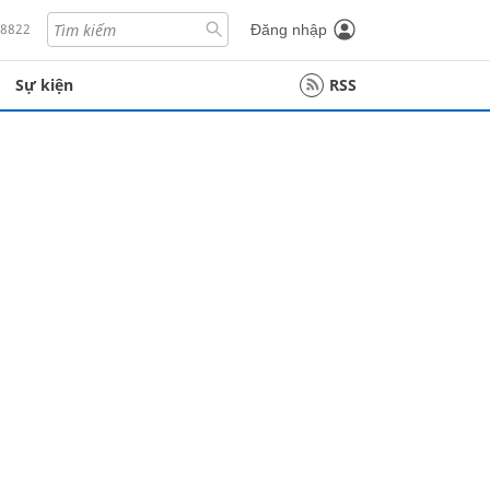
18822
Đăng nhập
Sự kiện
RSS