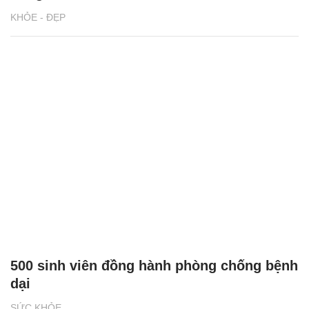
KHỎE - ĐẸP
500 sinh viên đồng hành phòng chống bệnh
dại
SỨC KHỎE