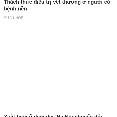
Thách thức điều trị vết thương ở người có
bệnh nền
SỨC KHỎE
Xuất hiện ổ dịch dại, Hà Nội chuyển đổi