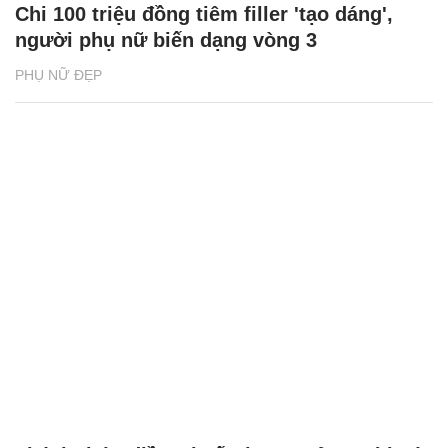
Chi 100 triệu đồng tiêm filler 'tạo dáng',
người phụ nữ biến dạng vòng 3
PHỤ NỮ ĐẸP