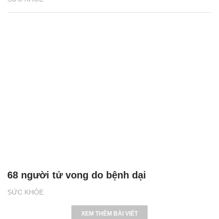
68 người tử vong do bệnh dại
SỨC KHỎE
XEM THÊM BÀI VIẾT