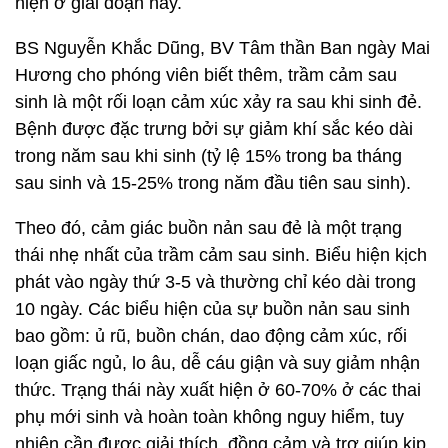
hiện ở giai đoạn này.
BS Nguyễn Khắc Dũng, BV Tâm thần Ban ngày Mai
Hương cho phóng viên biết thêm, trầm cảm sau
sinh là một rối loạn cảm xúc xảy ra sau khi sinh đẻ.
Bệnh được đặc trưng bởi sự giảm khí sắc kéo dài
trong năm sau khi sinh (tỷ lệ 15% trong ba tháng
sau sinh và 15-25% trong năm đầu tiên sau sinh).
Theo đó, cảm giác buồn nản sau đẻ là một trạng
thái nhẹ nhất của trầm cảm sau sinh. Biểu hiện kịch
phát vào ngày thứ 3-5 và thường chỉ kéo dài trong
10 ngày. Các biểu hiện của sự buồn nản sau sinh
bao gồm: ủ rũ, buồn chán, dao động cảm xúc, rối
loạn giấc ngủ, lo âu, dễ cáu giận và suy giảm nhận
thức. Trạng thái này xuất hiện ở 60-70% ở các thai
phụ mới sinh và hoàn toàn không nguy hiểm, tuy
nhiên cần được giải thích, đồng cảm và trợ giúp kịp