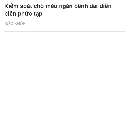
Kiểm soát chó mèo ngăn bệnh dại diễn
biến phức tạp
SỨC KHỎE