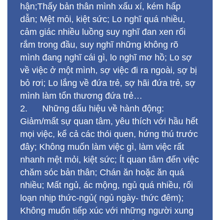
hận;Thấy bản thân mình xấu xí, kém hấp
dẫn; Mệt mỏi, kiệt sức; Lo nghĩ quá nhiều,
cảm giác nhiều luồng suy nghĩ đan xen rối
rắm trong đầu, suy nghĩ những không rõ
mình đang nghĩ cái gì, lo nghĩ mơ hồ; Lo sợ
về việc ở một mình, sợ việc đi ra ngoài, sợ bị
bỏ rơi; Lo lắng về đứa trẻ, sợ hãi đứa trẻ, sợ
mình làm tổn thương đứa trẻ…
2. Những dấu hiệu về hành động:
Giảm/mất sự quan tâm, yêu thích với hầu hết
mọi việc, kể cả các thói quen, hứng thú trước
đây; Không muốn làm việc gì, làm việc rất
nhanh mệt mỏi, kiệt sức; Ít quan tâm đến việc
chăm sóc bản thân; Chán ăn hoặc ăn quá
nhiều; Mất ngủ, ác mộng, ngủ quá nhiều, rối
loạn nhịp thức-ngủ( ngủ ngày- thức đêm);
Không muốn tiếp xúc với những người xung