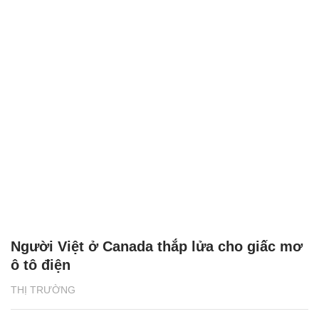
Người Việt ở Canada thắp lửa cho giấc mơ
ô tô điện
THỊ TRƯỜNG