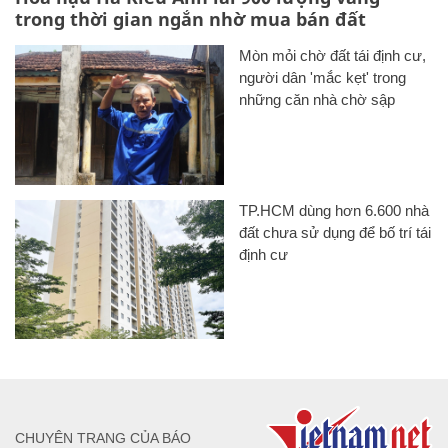
trong thời gian ngắn nhờ mua bán đất
Mòn mỏi chờ đất tái định cư,
người dân 'mắc kẹt' trong
những căn nhà chờ sập
TP.HCM dùng hơn 6.600 nhà
đất chưa sử dụng để bố trí tái
định cư
CHUYÊN TRANG CỦA BÁO