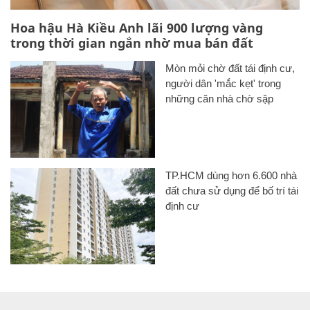
Hoa hậu Hà Kiều Anh lãi 900 lượng vàng
trong thời gian ngắn nhờ mua bán đất
Mòn mỏi chờ đất tái định cư,
người dân 'mắc kẹt' trong
những căn nhà chờ sập
TP.HCM dùng hơn 6.600 nhà
đất chưa sử dụng để bố trí tái
định cư