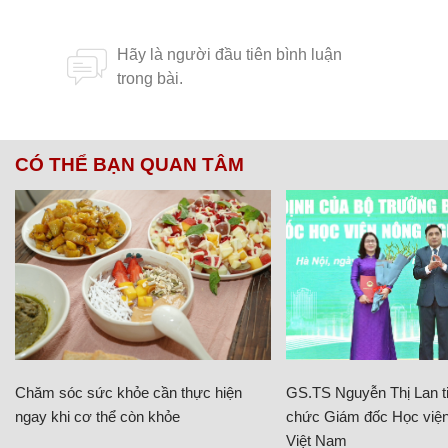
CÓ THỂ BẠN QUAN TÂM
Chăm sóc sức khỏe cần thực hiện
GS.TS Nguyễn Thị Lan ti
ngay khi cơ thể còn khỏe
chức Giám đốc Học viện
Việt Nam