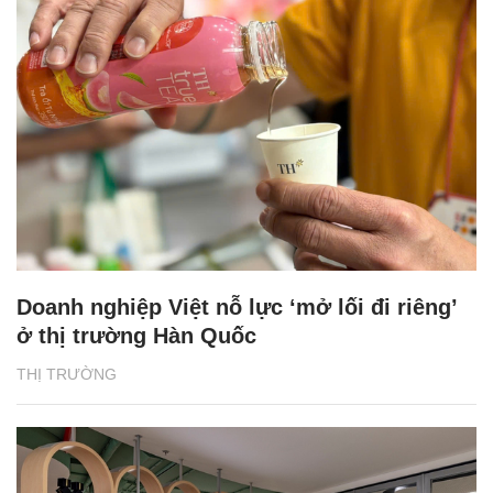
Doanh nghiệp Việt nỗ lực ‘mở lối đi riêng’
ở thị trường Hàn Quốc
THỊ TRƯỜNG