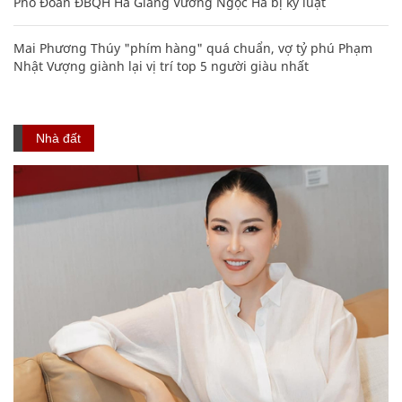
Phó Đoàn ĐBQH Hà Giang Vương Ngọc Hà bị kỷ luật
Mai Phương Thúy "phím hàng" quá chuẩn, vợ tỷ phú Phạm
Nhật Vượng giành lại vị trí top 5 người giàu nhất
Nhà đất