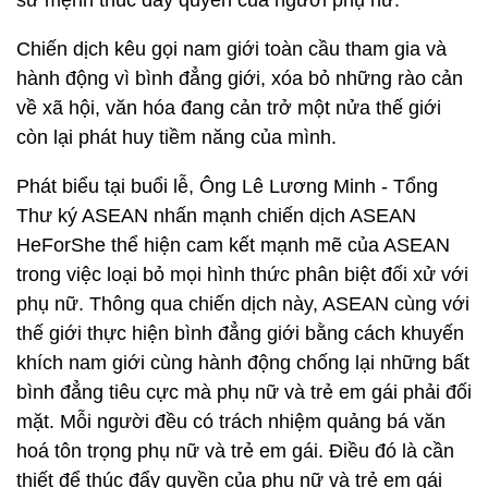
sứ mệnh thúc đẩy quyền của người phụ nữ.
Chiến dịch kêu gọi nam giới toàn cầu tham gia và
hành động vì bình đẳng giới, xóa bỏ những rào cản
về xã hội, văn hóa đang cản trở một nửa thế giới
còn lại phát huy tiềm năng của mình.
Phát biểu tại buổi lễ, Ông Lê Lương Minh - Tổng
Thư ký ASEAN nhấn mạnh chiến dịch ASEAN
HeForShe thể hiện cam kết mạnh mẽ của ASEAN
trong việc loại bỏ mọi hình thức phân biệt đối xử với
phụ nữ. Thông qua chiến dịch này, ASEAN cùng với
thế giới thực hiện bình đẳng giới bằng cách khuyến
khích nam giới cùng hành động chống lại những bất
bình đẳng tiêu cực mà phụ nữ và trẻ em gái phải đối
mặt. Mỗi người đều có trách nhiệm quảng bá văn
hoá tôn trọng phụ nữ và trẻ em gái. Điều đó là cần
thiết để thúc đẩy quyền của phụ nữ và trẻ em gái