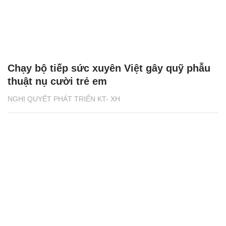
Chạy bộ tiếp sức xuyên Việt gây quỹ phẫu
thuật nụ cười trẻ em
NGHỊ QUYẾT PHÁT TRIỂN KT- XH