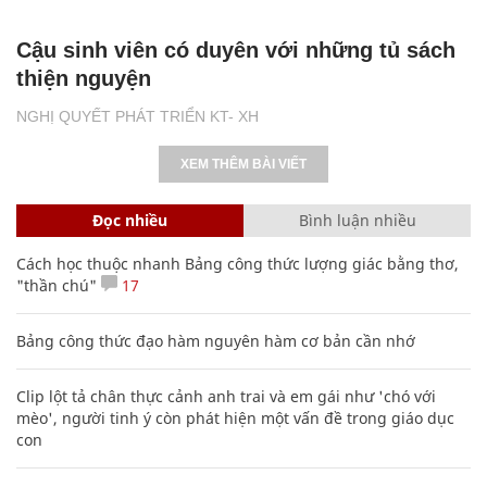
Cậu sinh viên có duyên với những tủ sách
thiện nguyện
NGHỊ QUYẾT PHÁT TRIỂN KT- XH
XEM THÊM BÀI VIẾT
Đọc nhiều
Bình luận nhiều
Cách học thuộc nhanh Bảng công thức lượng giác bằng thơ,
"thần chú"
17
Bảng công thức đạo hàm nguyên hàm cơ bản cần nhớ
Clip lột tả chân thực cảnh anh trai và em gái như 'chó với
mèo', người tinh ý còn phát hiện một vấn đề trong giáo dục
con