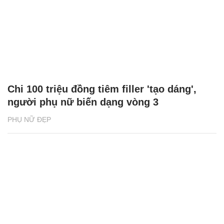
Chi 100 triệu đồng tiêm filler 'tạo dáng',
người phụ nữ biến dạng vòng 3
PHỤ NỮ ĐẸP