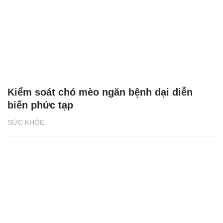
Kiểm soát chó mèo ngăn bệnh dại diễn
biến phức tạp
SỨC KHỎE