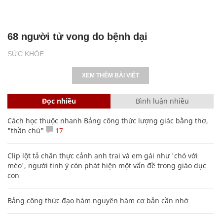
68 người tử vong do bệnh dại
SỨC KHỎE
XEM THÊM BÀI VIẾT
Đọc nhiều
Bình luận nhiều
Cách học thuộc nhanh Bảng công thức lượng giác bằng thơ,
"thần chú"
17
Clip lột tả chân thực cảnh anh trai và em gái như 'chó với
mèo', người tinh ý còn phát hiện một vấn đề trong giáo dục
con
Bảng công thức đạo hàm nguyên hàm cơ bản cần nhớ