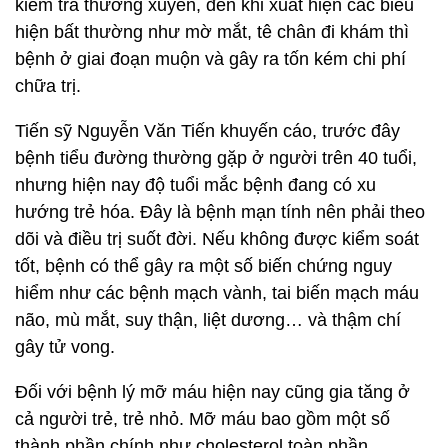
kiểm tra thường xuyên, đến khi xuất hiện các biểu
hiện bất thường như mờ mắt, tê chân đi khám thì
bệnh ở giai đoạn muộn và gây ra tốn kém chi phí
chữa trị.
Tiến sỹ Nguyễn Văn Tiến khuyến cáo, trước đây
bệnh tiểu đường thường gặp ở người trên 40 tuổi,
nhưng hiện nay độ tuổi mắc bệnh đang có xu
hướng trẻ hóa. Đây là bệnh mạn tính nên phải theo
dõi và điều trị suốt đời. Nếu không được kiểm soát
tốt, bệnh có thể gây ra một số biến chứng nguy
hiểm như các bệnh mạch vành, tai biến mạch máu
não, mù mắt, suy thận, liệt dương… và thậm chí
gây tử vong.
Đối với bệnh lý mỡ máu hiện nay cũng gia tăng ở
cả người trẻ, trẻ nhỏ. Mỡ máu bao gồm một số
thành phần chính như cholesterol toàn phần,