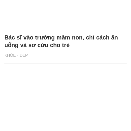
Bác sĩ vào trường mầm non, chỉ cách ăn
uống và sơ cứu cho trẻ
KHỎE - ĐẸP