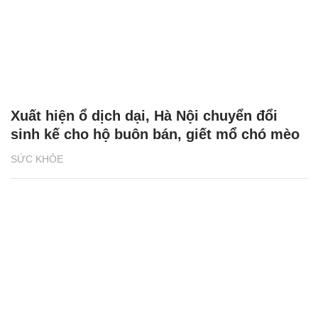
Xuất hiện ổ dịch dại, Hà Nội chuyển đổi
sinh kế cho hộ buôn bán, giết mổ chó mèo
SỨC KHỎE