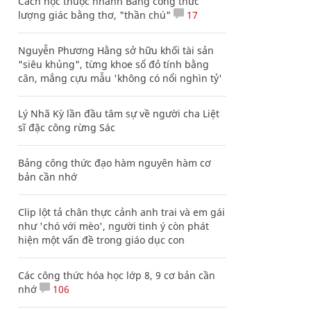
Cách học thuộc nhanh Bảng công thức
lượng giác bằng thơ, "thần chú"
17
Nguyễn Phương Hằng sở hữu khối tài sản
"siêu khủng", từng khoe sổ đỏ tính bằng
cân, mắng cựu mẫu 'không có nổi nghìn tỷ'
Lý Nhã Kỳ lần đầu tâm sự về người cha Liệt
sĩ đặc công rừng Sác
Bảng công thức đạo hàm nguyên hàm cơ
bản cần nhớ
Clip lột tả chân thực cảnh anh trai và em gái
như 'chó với mèo', người tinh ý còn phát
hiện một vấn đề trong giáo dục con
Các công thức hóa học lớp 8, 9 cơ bản cần
nhớ
106