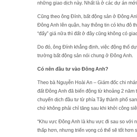
những giao dịch này. Nhất là ở các dự án mới 
Cũng theo ông Đính, bất động sản ở Đông Anh đ
Đông Anh lên quận, hay thông tin có khu đô th
“đẩy” giá nữa thì đất ở đây cũng không có giao
Do đó, ông Đính khẳng định, việc động thổ d
trường bất động sản nói chung ở Đông Anh.
Có nên đầu tư vào Đông Anh?
Theo bà Nguyễn Hoài An – Giám đốc chi nhá
đất Đông Anh đã biến động từ khoảng 2 năm tr
chuyển dịch đầu tư từ phía Tây thành phố sa
chứ không phải chỉ tăng sau khi khởi công s
“Khu vực Đông Anh là khu vực đi sau so với 
thấp hơn, nhưng triển vọng có thể sẽ tốt hơn s