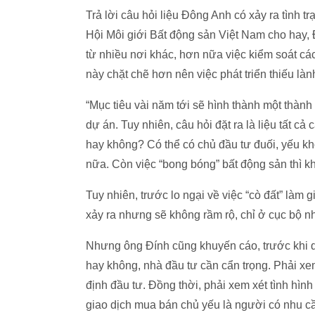
Trả lời câu hỏi liệu Đông Anh có xảy ra tình 
Hội Môi giới Bất động sản Việt Nam cho hay,
từ nhiều nơi khác, hơn nữa việc kiểm soát cá
này chặt chẽ hơn nên việc phát triển thiếu làn
“Mục tiêu vài năm tới sẽ hình thành một thà
dự án. Tuy nhiên, câu hỏi đặt ra là liệu tất c
hay không? Có thể có chủ đầu tư đuối, yếu khô
nữa. Còn việc “bong bóng” bất động sản thì k
Tuy nhiên, trước lo ngại về việc “cò đất” làm g
xảy ra nhưng sẽ không rầm rộ, chỉ ở cục bộ n
Nhưng ông Đính cũng khuyến cáo, trước khi q
hay không, nhà đầu tư cần cẩn trọng. Phải xe
định đầu tư. Đồng thời, phải xem xét tình hìn
giao dịch mua bán chủ yếu là người có nhu c