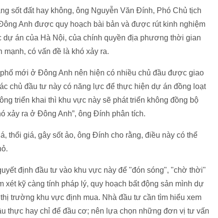
trạng sốt đất hay không, ông Nguyễn Văn Đính, Phó Chủ tịch
 Đông Anh được quy hoạch bài bản và được rút kinh nghiệm
c dự án của Hà Nội, của chính quyền địa phương thời gian
h mạnh, có vấn đề là khó xảy ra.
nh phố mới ở Đông Anh nên hiện có nhiều chủ đầu được giao
ả các chủ đầu tư này có năng lực để thực hiện dự án đồng loạt
ng triển khai thì khu vực này sẽ phát triển không đồng bộ
hó xảy ra ở Đông Anh”, ông Đính phân tích.
iá, thổi giá, gây sốt ảo, ông Đính cho rằng, điều này có thể
hỏ.
uyết định đầu tư vào khu vực này để "đón sóng", "chờ thời"
m xét kỹ càng tính pháp lý, quy hoạch bất động sản mình dự
h thị trường khu vực định mua. Nhà đầu tư cần tìm hiểu xem
ầu thực hay chỉ để đầu cơ; nên lựa chọn những đơn vị tư vấn