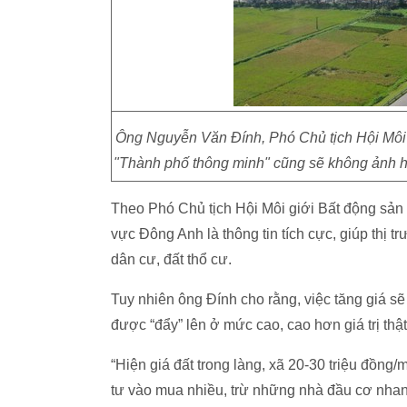
Ông Nguyễn Văn Đính, Phó Chủ tịch Hội Môi 
"Thành phố thông minh" cũng sẽ không ảnh h
Theo Phó Chủ tịch Hội Môi giới Bất động sản
vực Đông Anh là thông tin tích cực, giúp thị t
dân cư, đất thổ cư.
Tuy nhiên ông Đính cho rằng,
việc tăng giá s
được “đẩy” lên ở mức cao, cao hơn giá trị thật
“Hiện giá đất trong làng, xã 20-30 triệu đồng/
tư vào mua nhiều, trừ những nhà đầu cơ nhanh,