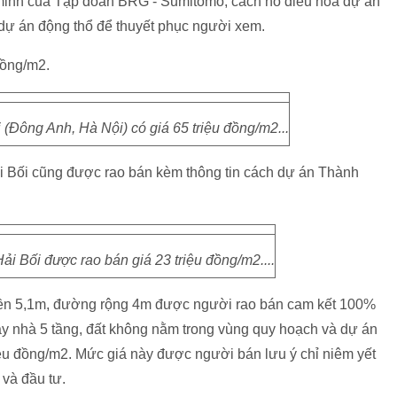
g minh của Tập đoàn BRG - Sumitomo, cách hồ điều hòa dự án
 dự án động thổ để thuyết phục người xem.
đồng/m2.
i (Đông Anh, Hà Nội) có giá 65 triệu đồng/m2...
i Bối cũng được rao bán kèm thông tin cách dự án Thành
ải Bối được rao bán giá 23 triệu đồng/m2....
tiền 5,1m, đường rộng 4m được người rao bán cam kết 100%
ây nhà 5 tầng, đất không nằm trong vùng quy hoạch và dự án
riệu đồng/m2. Mức giá này được người bán lưu ý chỉ niêm yết
và đầu tư.