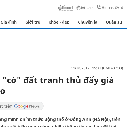
Hotline: 09161
Gia đình
Giới trẻ
Khỏe - đẹp
Chuyện lạ
Quân sự
14/10/2019 15:31 (GMT+07:00)
 "cò" đất tranh thủ đẩy giá
ao
ông minh chính thức động thổ ở Đông Anh (Hà Nội), trên
ã xuất hiện ngày càng nhiều thông tin rao bán đất tại