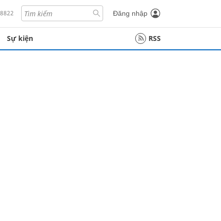
18822
Đăng nhập
Sự kiện
RSS