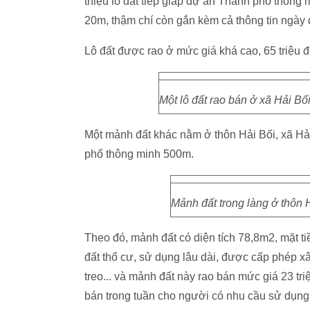
thiệu lô đất tiếp giáp dự án Thành phố thôn
20m, thậm chí còn gắn kèm cả thông tin ngày
Lô đất được rao ở mức giá khá cao, 65 triệu 
Một lô đất rao bán ở xã Hải Bố
Một mảnh đất khác nằm ở thôn Hải Bối, xã Hả
phố thông minh 500m.
Mảnh đất trong làng ở thôn H
Theo đó, mảnh đất có diện tích 78,8m2, mặt 
đất thổ cư, sử dụng lâu dài, được cấp phép x
treo... và mảnh đất này rao bán mức giá 23 t
bán trong tuần cho người có nhu cầu sử dụng 