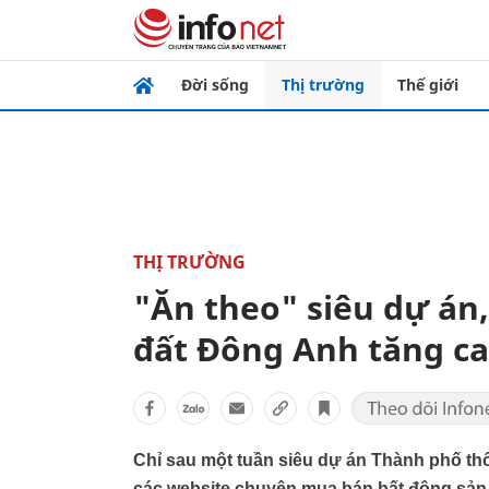
Đời sống
Thị trường
Thế giới
THỊ TRƯỜNG
"Ăn theo" siêu dự án,
đất Đông Anh tăng c
Chỉ sau một tuần siêu dự án Thành phố th
các website chuyên mua bán bất động sản đ