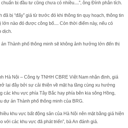
chuẩn bị đầu tư cũng chưa có nhiều....”, ông Đính phân tích.
ã bị “đẩy” giá từ trước đó khi thông tin quy hoạch, thông tin
ị lớn nào đó được công bố.... Còn thời điểm này, nếu có
 dịch.
ự án Thành phố thông minh sẽ không ảnh hưởng lớn đến thị
nh Hà Nội – Công ty TNHH CBRE Việt Nam nhận định, giá
ở lại đây bởi sự cải thiện về mặt hạ tầng cùng xu hướng
ng các khu vực phía Tây Bắc hay phía bên kia sông Hồng,
iêu dự án Thành phố thông minh của BRG.
nhiều khu vực bất động sản của Hà Nội nên mặt bằng giá hiện
o với các khu vực đã phát triển”, bà An đánh giá.