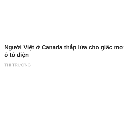
Người Việt ở Canada thắp lửa cho giấc mơ
ô tô điện
THỊ TRƯỜNG