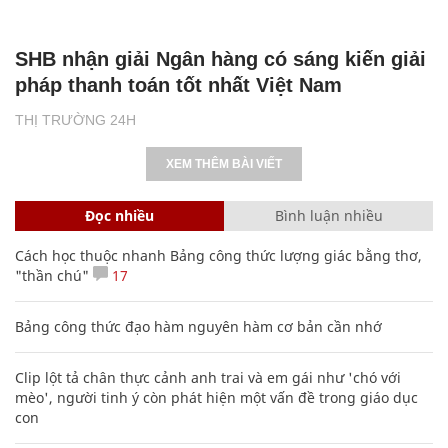
SHB nhận giải Ngân hàng có sáng kiến giải
pháp thanh toán tốt nhất Việt Nam
THỊ TRƯỜNG 24H
XEM THÊM BÀI VIẾT
Đọc nhiều
Bình luận nhiều
Cách học thuộc nhanh Bảng công thức lượng giác bằng thơ,
"thần chú"
17
Bảng công thức đạo hàm nguyên hàm cơ bản cần nhớ
Clip lột tả chân thực cảnh anh trai và em gái như 'chó với
mèo', người tinh ý còn phát hiện một vấn đề trong giáo dục
con