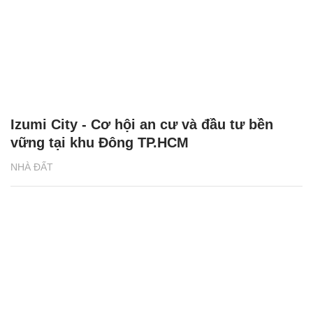
Izumi City - Cơ hội an cư và đầu tư bền
vững tại khu Đông TP.HCM
NHÀ ĐẤT