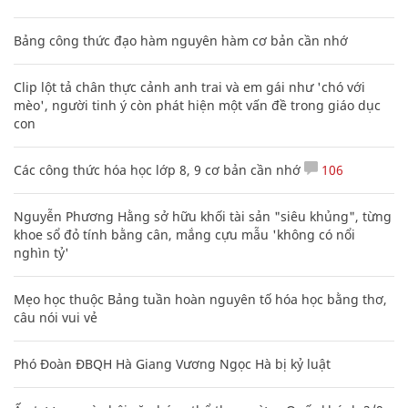
Bảng công thức đạo hàm nguyên hàm cơ bản cần nhớ
Clip lột tả chân thực cảnh anh trai và em gái như 'chó với
mèo', người tinh ý còn phát hiện một vấn đề trong giáo dục
con
Các công thức hóa học lớp 8, 9 cơ bản cần nhớ
106
Nguyễn Phương Hằng sở hữu khối tài sản "siêu khủng", từng
khoe sổ đỏ tính bằng cân, mắng cựu mẫu 'không có nổi
nghìn tỷ'
Mẹo học thuộc Bảng tuần hoàn nguyên tố hóa học bằng thơ,
câu nói vui vẻ
Phó Đoàn ĐBQH Hà Giang Vương Ngọc Hà bị kỷ luật