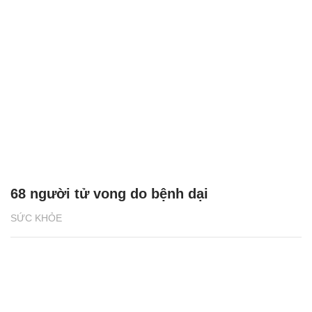
68 người tử vong do bệnh dại
SỨC KHỎE