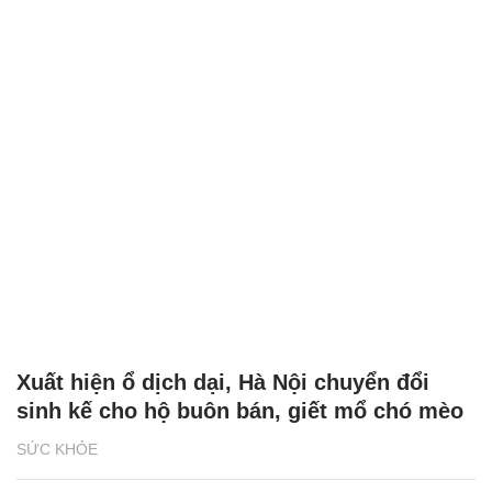
Xuất hiện ổ dịch dại, Hà Nội chuyển đổi
sinh kế cho hộ buôn bán, giết mổ chó mèo
SỨC KHỎE