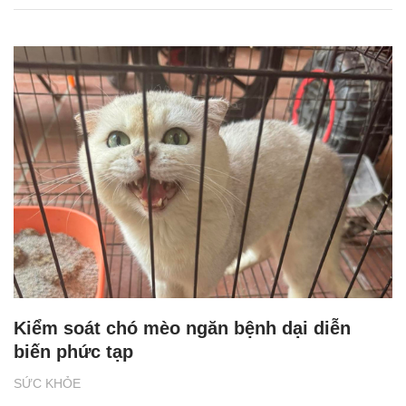
Kiểm soát chó mèo ngăn bệnh dại diễn
biến phức tạp
SỨC KHỎE