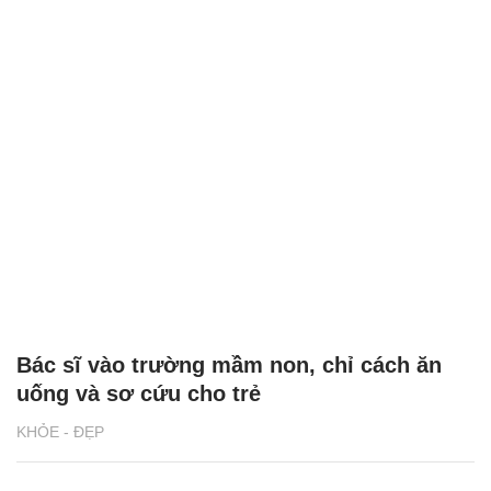
Bác sĩ vào trường mầm non, chỉ cách ăn
uống và sơ cứu cho trẻ
KHỎE - ĐẸP