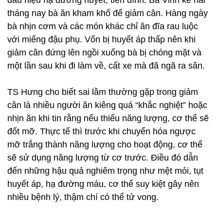
dấu hiệu hạ đường huyết, tiền đình. Bà Vinh kể hai
tháng nay bà ăn kham khổ để giảm cân. Hàng ngày
bà nhịn cơm và các món khác chỉ ăn đĩa rau luộc
với miếng đậu phụ. Vốn bị huyết áp thấp nên khi
giảm cân đứng lên ngồi xuống bà bị chóng mặt và
một lần sau khi đi làm về, cất xe mà đã ngã ra sân.
TS Hưng cho biết sai lầm thường gặp trong giảm
cân là nhiều người ăn kiêng quá “khắc nghiệt” hoặc
nhịn ăn khi tin rằng nếu thiếu năng lượng, cơ thể sẽ
đốt mỡ. Thực tế thì trước khi chuyển hóa ngược
mỡ trắng thành năng lượng cho hoạt động, cơ thể
sẽ sử dụng năng lượng từ cơ trước. Điều đó dẫn
đến những hậu quả nghiêm trọng như mệt mỏi, tụt
huyết áp, hạ đường máu, cơ thể suy kiệt gây nên
nhiều bệnh lý, thậm chí có thể tử vong.