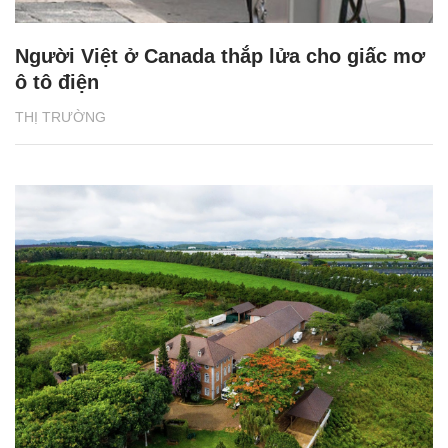
Người Việt ở Canada thắp lửa cho giấc mơ
ô tô điện
THỊ TRƯỜNG