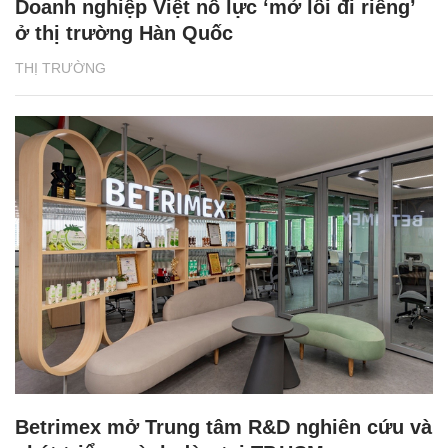
Doanh nghiệp Việt nỗ lực ‘mở lối đi riêng’
ở thị trường Hàn Quốc
THỊ TRƯỜNG
Betrimex mở Trung tâm R&D nghiên cứu và