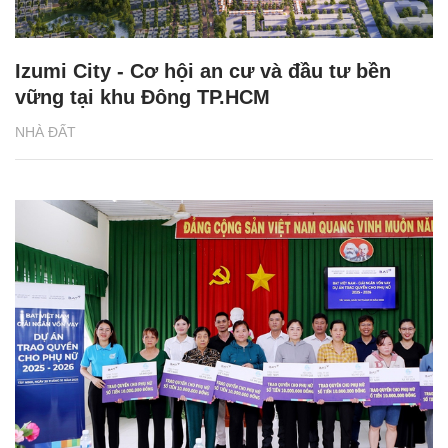
Izumi City - Cơ hội an cư và đầu tư bền
vững tại khu Đông TP.HCM
NHÀ ĐẤT