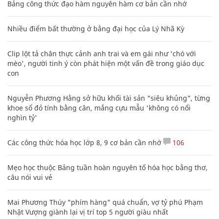
Bảng công thức đạo hàm nguyên hàm cơ bản cần nhớ
Nhiều điểm bất thường ở bằng đại học của Lý Nhã Kỳ
Clip lột tả chân thực cảnh anh trai và em gái như 'chó với
mèo', người tinh ý còn phát hiện một vấn đề trong giáo dục
con
Nguyễn Phương Hằng sở hữu khối tài sản "siêu khủng", từng
khoe sổ đỏ tính bằng cân, mắng cựu mẫu 'không có nổi
nghìn tỷ'
Các công thức hóa học lớp 8, 9 cơ bản cần nhớ
106
Mẹo học thuộc Bảng tuần hoàn nguyên tố hóa học bằng thơ,
câu nói vui vẻ
Mai Phương Thúy "phím hàng" quá chuẩn, vợ tỷ phú Phạm
Nhật Vượng giành lại vị trí top 5 người giàu nhất