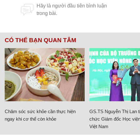
CÓ THỂ BẠN QUAN TÂM
Chăm sóc sức khỏe cần thực hiện
GS.TS Nguyễn Thị Lan ti
ngay khi cơ thể còn khỏe
chức Giám đốc Học viện
Việt Nam