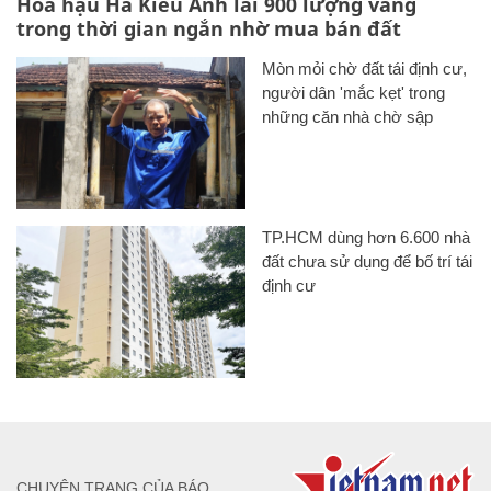
Hoa hậu Hà Kiều Anh lãi 900 lượng vàng
trong thời gian ngắn nhờ mua bán đất
Mòn mỏi chờ đất tái định cư,
người dân 'mắc kẹt' trong
những căn nhà chờ sập
TP.HCM dùng hơn 6.600 nhà
đất chưa sử dụng để bố trí tái
định cư
CHUYÊN TRANG CỦA BÁO