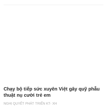
Chạy bộ tiếp sức xuyên Việt gây quỹ phẫu
thuật nụ cười trẻ em
NGHỊ QUYẾT PHÁT TRIỂN KT- XH