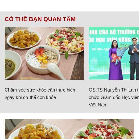
CÓ THỂ BẠN QUAN TÂM
Chăm sóc sức khỏe cần thực hiện
GS.TS Nguyễn Thị Lan ti
ngay khi cơ thể còn khỏe
chức Giám đốc Học viện
Việt Nam