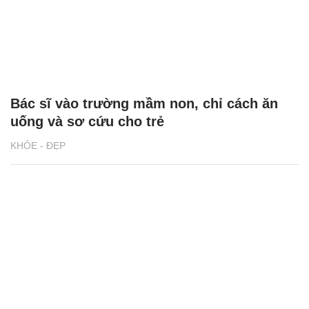
Bác sĩ vào trường mầm non, chỉ cách ăn
uống và sơ cứu cho trẻ
KHỎE - ĐẸP