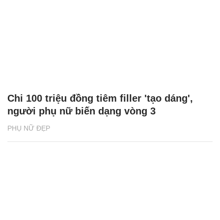
Chi 100 triệu đồng tiêm filler 'tạo dáng',
người phụ nữ biến dạng vòng 3
PHỤ NỮ ĐẸP