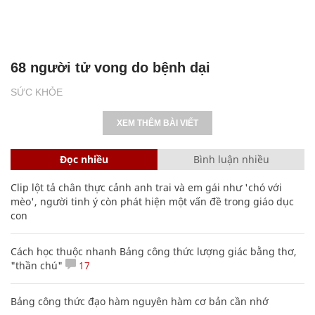
68 người tử vong do bệnh dại
SỨC KHỎE
XEM THÊM BÀI VIẾT
Đọc nhiều
Bình luận nhiều
Clip lột tả chân thực cảnh anh trai và em gái như 'chó với
mèo', người tinh ý còn phát hiện một vấn đề trong giáo dục
con
Cách học thuộc nhanh Bảng công thức lượng giác bằng thơ,
"thần chú"
17
Bảng công thức đạo hàm nguyên hàm cơ bản cần nhớ