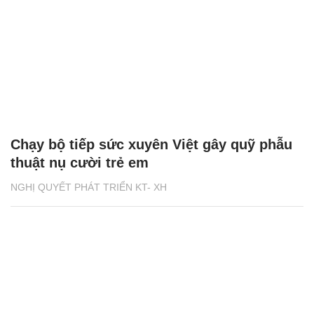
Chạy bộ tiếp sức xuyên Việt gây quỹ phẫu
thuật nụ cười trẻ em
NGHỊ QUYẾT PHÁT TRIỂN KT- XH