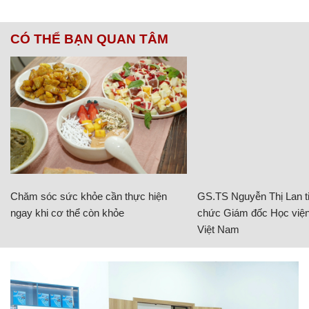
CÓ THỂ BẠN QUAN TÂM
Chăm sóc sức khỏe cần thực hiện
GS.TS Nguyễn Thị Lan ti
ngay khi cơ thể còn khỏe
chức Giám đốc Học viện
Việt Nam