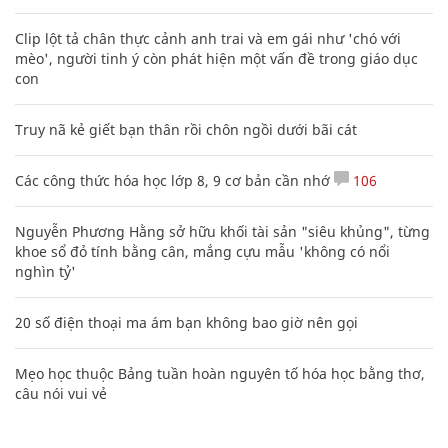
Clip lột tả chân thực cảnh anh trai và em gái như 'chó với
mèo', người tinh ý còn phát hiện một vấn đề trong giáo dục
con
Truy nã kẻ giết bạn thân rồi chôn ngồi dưới bãi cát
Các công thức hóa học lớp 8, 9 cơ bản cần nhớ
106
Nguyễn Phương Hằng sở hữu khối tài sản "siêu khủng", từng
khoe sổ đỏ tính bằng cân, mắng cựu mẫu 'không có nổi
nghìn tỷ'
20 số điện thoại ma ám bạn không bao giờ nên gọi
Mẹo học thuộc Bảng tuần hoàn nguyên tố hóa học bằng thơ,
câu nói vui vẻ