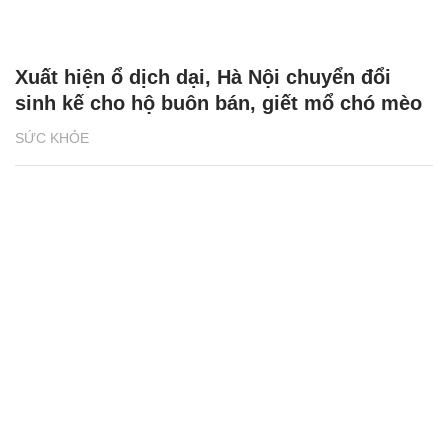
Xuất hiện ổ dịch dại, Hà Nội chuyển đổi
sinh kế cho hộ buôn bán, giết mổ chó mèo
SỨC KHỎE