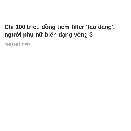
Chi 100 triệu đồng tiêm filler 'tạo dáng',
người phụ nữ biến dạng vòng 3
PHỤ NỮ ĐẸP