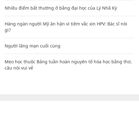
Nhiều điểm bất thường ở bằng đại học của Lý Nhã Kỳ
Hàng ngàn người Mỹ ân hận vì tiêm vắc xin HPV: Bác sĩ nói
gì?
Người lãng mạn cuối cùng
Mẹo học thuộc Bảng tuần hoàn nguyên tố hóa học bằng thơ,
câu nói vui vẻ
CHUYÊN TRANG CỦA BÁO
Tòa soạn: Tòa nhà Cục Tần Số, 115 Trần Duy Hưng Hà Nội