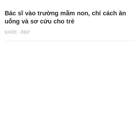
Bác sĩ vào trường mầm non, chỉ cách ăn
uống và sơ cứu cho trẻ
KHỎE - ĐẸP