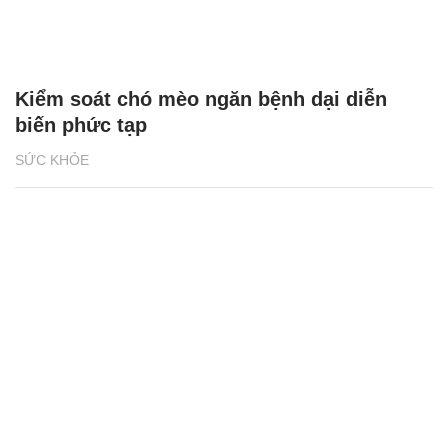
Kiểm soát chó mèo ngăn bệnh dại diễn
biến phức tạp
SỨC KHỎE