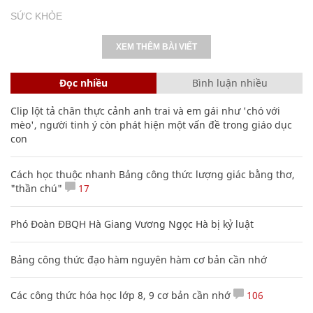
SỨC KHỎE
XEM THÊM BÀI VIẾT
Đọc nhiều
Bình luận nhiều
Clip lột tả chân thực cảnh anh trai và em gái như 'chó với
mèo', người tinh ý còn phát hiện một vấn đề trong giáo dục
con
Cách học thuộc nhanh Bảng công thức lượng giác bằng thơ,
"thần chú"
17
Phó Đoàn ĐBQH Hà Giang Vương Ngọc Hà bị kỷ luật
Bảng công thức đạo hàm nguyên hàm cơ bản cần nhớ
Các công thức hóa học lớp 8, 9 cơ bản cần nhớ
106